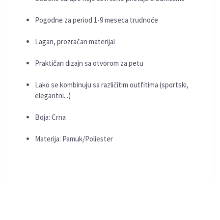
Pogodne za period 1-9 meseca trudnoće
Lagan, prozračan materijal
Praktičan dizajn sa otvorom za petu
Lako se kombinuju sa različitim outfitima (sportski,
elegantni...)
Boja: Crna
Materija: Pamuk/Poliester
KARAKTERISTIKA
VREDNOST
Vidi sve komentare
(5)
Kategorija
Helanke i pantalone
Ime/Nadimak
Veličine
NSZ