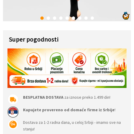
1
2
3
4
5
6
7
8
9
Super pogodnosti
BESPLATNA DOSTAVA
za iznose preko 1.499 din!
Kupujete provereno od domaće firme iz Srbije
!
Dostava za 1-2 radna dana, u celoj Srbiji - imamo sve na
stanju!