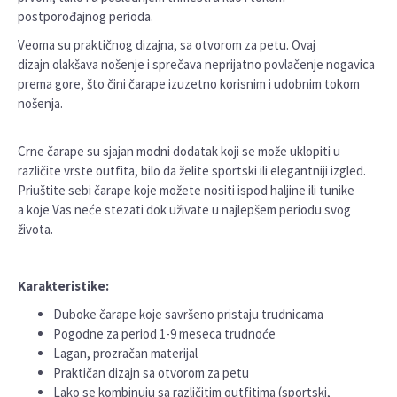
postporođajnog perioda.
Veoma su praktičnog dizajna, sa otvorom za petu. Ovaj
dizajn olakšava nošenje i sprečava neprijatno povlačenje nogavica
prema gore, što čini čarape izuzetno korisnim i udobnim tokom
nošenja.
Crne čarape su sjajan modni dodatak koji se može uklopiti u
različite vrste outfita, bilo da želite sportski ili elegantniji izgled.
Priuštite sebi čarape koje možete nositi ispod haljine ili tunike
a koje Vas neće stezati dok uživate u najlepšem periodu svog
života.
Karakteristike:
Duboke čarape koje savršeno pristaju trudnicama
Pogodne za period 1-9 meseca trudnoće
Lagan, prozračan materijal
Praktičan dizajn sa otvorom za petu
Lako se kombinuju sa različitim outfitima (sportski,