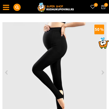
0
0
50
%