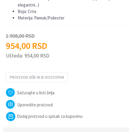
elegantni...)
Boja: Crna
Materija: Pamuk/Poliester
1.908,00
RSD
954,00
RSD
Ušteda:
954,00
RSD
PROIZVOD VIŠE NIJE DOSTUPAN
Sačuvajte u listi želja
Uporedite proizvod
Dodaj proizvod u spisak za kupovinu