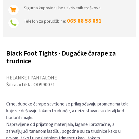
Sigurna kupovina i bez skrivenih troškova.
065 88 58 091
Telefon za porudžbine:
Black Foot Tights - Dugačke čarape za
trudnice
HELANKE I PANTALONE
Šifra artikla:
OD990071
Crne, duboke čarape savršeno se prilagođavaju promenama tela
koje se dešavaju tokom trudnoće, a neizostavan su detalj kod
budućih majki.
Napravljene od prijatnog materijala, lagane i prozračne, a
zahvaljujući tananom lastišu, pogodne su za trudnice kako u
prvom, tako i u poslednjem trimestru kao i tokom