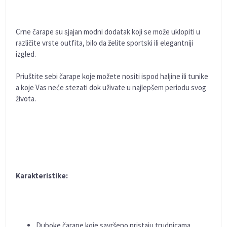
Crne čarape su sjajan modni dodatak koji se može uklopiti u
različite vrste outfita, bilo da želite sportski ili elegantniji
izgled.
Priuštite sebi čarape koje možete nositi ispod haljine ili tunike
a koje Vas neće stezati dok uživate u najlepšem periodu svog
života.
Karakteristike:
Duboke čarape koje savršeno pristaju trudnicama