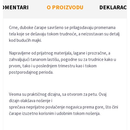
KOMENTARI
O PROIZVODU
DEKLARACI
Crne, duboke čarape savršeno se prilagođavaju promenama
tela koje se dešavaju tokom trudnoće, a neizostavan su detalj
kod budućih majki.
Napravljene od prijatnog materijala, lagane i prozračne, a
zahvaljujući tananom lastišu, pogodne su za trudnice kako u
prvom, tako i u poslednjem trimestru kao i tokom
postporođajnog perioda.
Veoma su praktičnog dizajna, sa otvorom za petu. Ovaj
dizajn olakšava nošenje i
sprečava neprijatno povlačenje nogavica prema gore, što čini
čarape izuzetno korisnim i udobnim tokom nošenja.