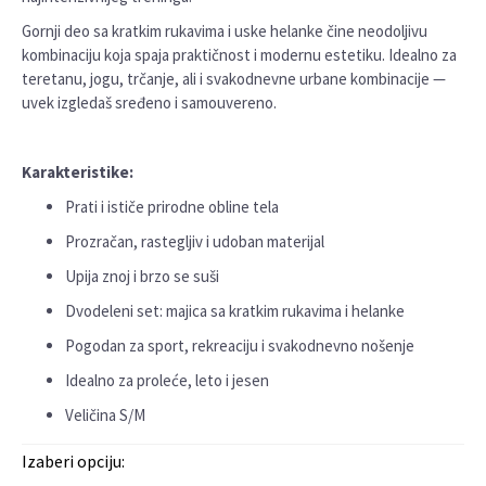
Gornji deo sa kratkim rukavima i uske helanke čine neodoljivu
kombinaciju koja spaja praktičnost i modernu estetiku. Idealno za
teretanu, jogu, trčanje, ali i svakodnevne urbane kombinacije —
uvek izgledaš sređeno i samouvereno.
Karakteristike:
Prati i ističe prirodne obline tela
Prozračan, rastegljiv i udoban materijal
Upija znoj i brzo se suši
Dvodeleni set: majica sa kratkim rukavima i helanke
Pogodan za sport, rekreaciju i svakodnevno nošenje
Idealno za proleće, leto i jesen
Veličina S/M
Izaberi opciju: