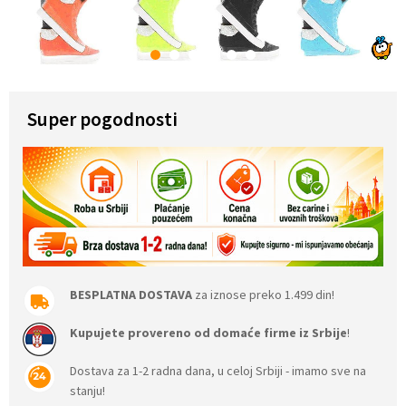
1
2
3
4
5
6
Super pogodnosti
BESPLATNA DOSTAVA
za iznose preko 1.499 din!
Kupujete provereno od domaće firme iz Srbije
!
Dostava za 1-2 radna dana, u celoj Srbiji - imamo sve na
stanju!