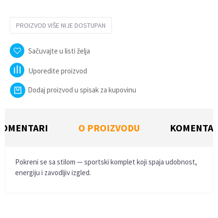
PROIZVOD VIŠE NIJE DOSTUPAN
Sačuvajte u listi želja
Uporedite proizvod
Dodaj proizvod u spisak za kupovinu
KOMENTARI
O PROIZVODU
KOMENTAR
Pokreni se sa stilom — sportski komplet koji spaja udobnost,
energiju i zavodljiv izgled.
Ime/Nadimak