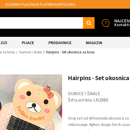
MOGUĆNOST BESPLATNE ISPORUKE!
NAJCES
Kontakti
LOZI
PIJACE
PRODAVNICE
MAGAZIN
e za kosu
Gumice i šnale
Hairpins - Set ukosnica za kosu
Hairpins - Set ukosnica
GUMICE I ŠNALE
Šifra artikla:
LN2880
Ovaj set od 40 komada ukosnica za
stilizovanje. Njihov dizajn čini ih i