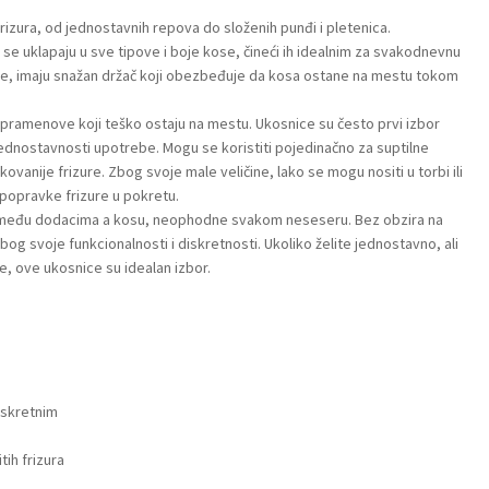
 frizura, od jednostavnih repova do složenih punđi i pletenica.
o se uklapaju u sve tipove i boje kose, čineći ih idealnim za svakodnevnu
ive, imaju snažan držač koji obezbeđuje da kosa ostane na mestu tokom
 pramenove koji teško ostaju na mestu. Ukosnice su često prvi izbor
jednostavnosti upotrebe. Mogu se koristiti pojedinačno za suptilne
ovanije frizure. Zbog svoje male veličine, lako se mogu nositi u torbi ili
e popravke frizure u pokretu.
ik među dodacima a kosu, neophodne svakom neseseru. Bez obzira na
bog svoje funkcionalnosti i diskretnosti. Ukoliko želite jednostavno, ali
e, ove ukosnice su idealan izbor.
diskretnim
tih frizura