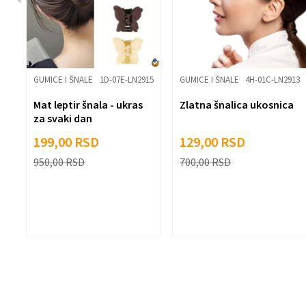
Pošalji
08
GUMICE I ŠNALE
1D-07E-LN2915
GUMICE I ŠNALE
4H-01C-LN2913
Mat leptir šnala - ukras
Zlatna šnalica ukosnica
le
za svaki dan
199,00
RSD
129,00
RSD
950,00
RSD
700,00
RSD