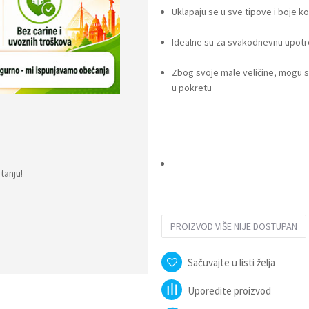
Uklapaju se u sve tipove i boje k
Idealne su za svakodnevnu upotre
Zbog svoje male veličine, mogu se
u pokretu
tanju!
PROIZVOD VIŠE NIJE DOSTUPAN
Sačuvajte u listi želja
Uporedite proizvod