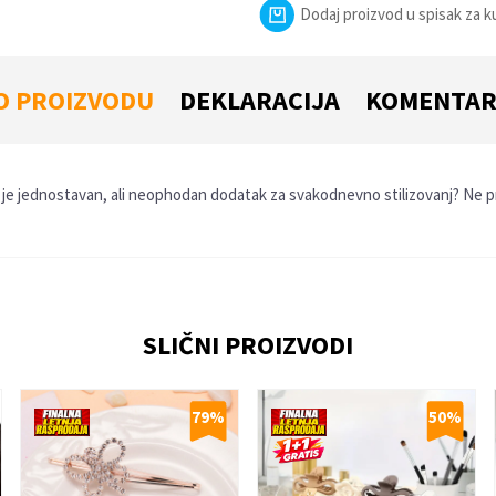
Dodaj proizvod u spisak za 
O PROIZVODU
DEKLARACIJA
KOMENTAR
je jednostavan, ali neophodan dodatak za svakodnevno stilizovanj? Ne pr
Email
SLIČNI PROIZVODI
79
%
50
%
 je 9 - 4 :