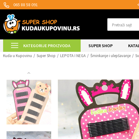
SIGURNO PLAĆANJE PLATNIM KARTICAMA!
065 88 58 091
Pretraži sajt
KATEGORIJE PROIZVODA
SUPER SHOP
KATA
Kuda u Kupovinu
Super Shop
LEPOTA I NEGA
Šminkanje i ulepšavanje
Sv