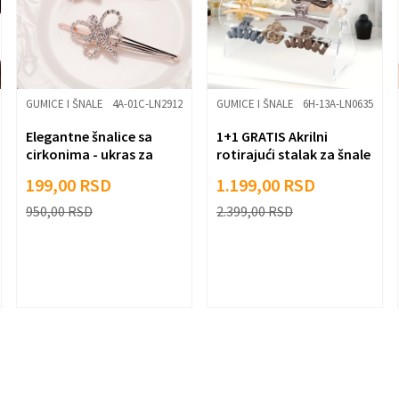
GUMICE I ŠNALE
4A-01C-LN2912
GUMICE I ŠNALE
6H-13A-LN0635
Elegantne šnalice sa
1+1 GRATIS Akrilni
cirkonima - ukras za
rotirajući stalak za šnale
sjajnu frizuru
i ukrase 360°
199,00
RSD
1.199,00
RSD
950,00
RSD
2.399,00
RSD