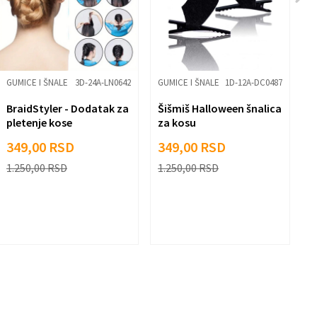
GUMICE I ŠNALE
3D-24A-LN0642
GUMICE I ŠNALE
1D-12A-DC0487
G
BraidStyler - Dodatak za
Šišmiš Halloween šnalica
S
pletenje kose
za kosu
E
349,00
RSD
349,00
RSD
2
1.250,00
RSD
1.250,00
RSD
9