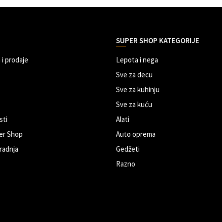
SUPER SHOP KATEGORIJE
 i prodaje
Lepota i nega
Sve za decu
Sve za kuhinju
Sve za kuću
sti
Alati
er Shop
Auto oprema
radnja
Gedžeti
Razno