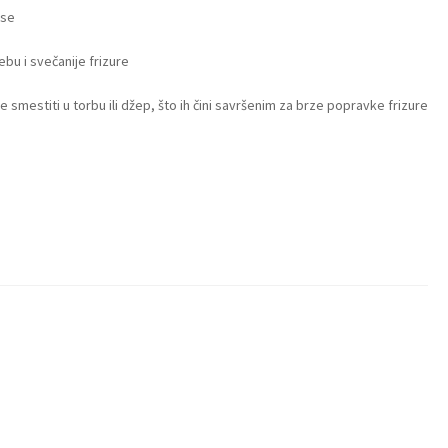
ose
bu i svečanije frizure
 smestiti u torbu ili džep, što ih čini savršenim za brze popravke frizure