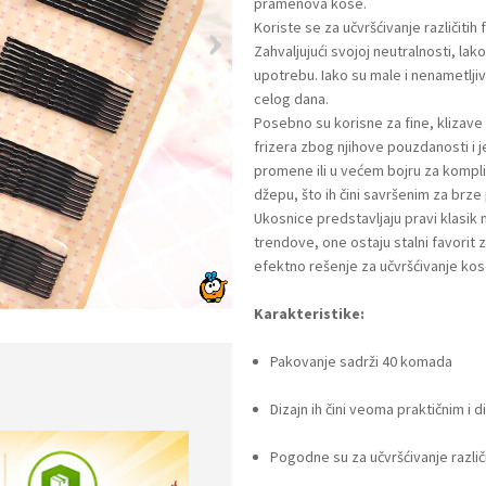
pramenova kose.
Koriste se za učvršćivanje različitih
Zahvaljujući svojoj neutralnosti, lak
upotrebu. Iako su male i nenametlj
celog dana.
Posebno su korisne za fine, klizave
frizera zbog njihove pouzdanosti i 
promene ili u većem bojru za komplik
džepu, što ih čini savršenim za brz
Ukosnice predstavljaju pravi klas
trendove, one ostaju stalni favorit z
efektno rešenje za učvršćivanje kos
Karakteristike:
Pakovanje sadrži 40 komada
Dizajn ih čini veoma praktičnim i 
Pogodne su za učvršćivanje različi