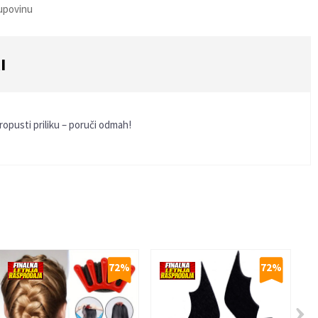
kupovinu
I
opusti priliku – poruči odmah!
72
%
72
%