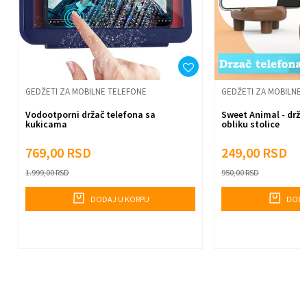
Anti-spam zaštita - izračunajte koliko je 4 + 1 :
Pošalji
GEDŽETI ZA MOBILNE TELEFONE
GEDŽETI ZA MOBILNE 
Vodootporni držač telefona sa
Sweet Animal - drža
kukicama
obliku stolice
769,00
RSD
249,00
RSD
1.999,00
RSD
950,00
RSD
DODAJ U KORPU
DODA