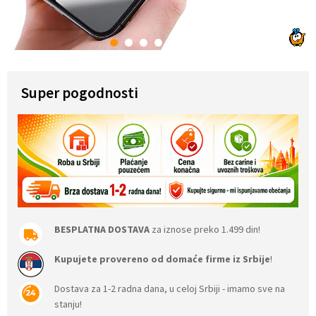
1
2
3
4
5
6
7
Super pogodnosti
BESPLATNA DOSTAVA
za iznose preko 1.499 din!
Kupujete provereno od domaće firme iz Srbije
!
Dostava za 1-2 radna dana, u celoj Srbiji - imamo sve na
stanju!