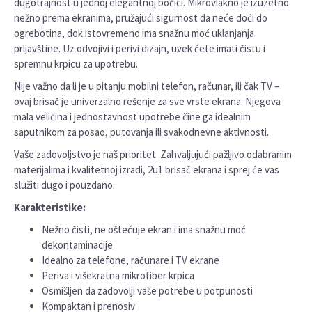
dugotrajnost u jednoj elegantnoj bočici. Mikrovlakno je izuzetno
nežno prema ekranima, pružajući sigurnost da neće doći do
ogrebotina, dok istovremeno ima snažnu moć uklanjanja
prljavštine. Uz odvojivi i perivi dizajn, uvek ćete imati čistu i
spremnu krpicu za upotrebu.
Nije važno da li je u pitanju mobilni telefon, računar, ili čak TV –
ovaj brisač je univerzalno rešenje za sve vrste ekrana. Njegova
mala veličina i jednostavnost upotrebe čine ga idealnim
saputnikom za posao, putovanja ili svakodnevne aktivnosti.
Vaše zadovoljstvo je naš prioritet. Zahvaljujući pažljivo odabranim
materijalima i kvalitetnoj izradi, 2u1 brisač ekrana i sprej će vas
služiti dugo i pouzdano.
Karakteristike:
Nežno čisti, ne oštećuje ekran i ima snažnu moć
dekontaminacije
Idealno za telefone, računare i TV ekrane
Periva i višekratna mikrofiber krpica
Osmišljen da zadovolji vaše potrebe u potpunosti
Kompaktan i prenosiv