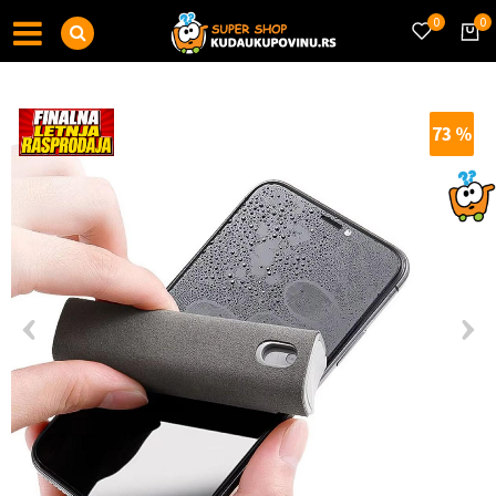
0
0
73
%