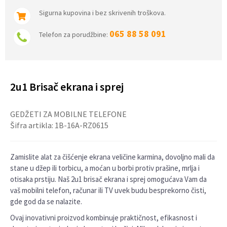
Sigurna kupovina i bez skrivenih troškova.
065 88 58 091
Telefon za porudžbine:
2u1 Brisač ekrana i sprej
GEDŽETI ZA MOBILNE TELEFONE
Šifra artikla:
1B-16A-RZ0615
Zamislite alat za čišćenje ekrana veličine karmina, dovoljno mali da
stane u džep ili torbicu, a moćan u borbi protiv prašine, mrlja i
otisaka prstiju. Naš 2u1 brisač ekrana i sprej omogućava Vam da
vaš mobilni telefon, računar ili TV uvek budu besprekorno čisti,
gde god da se nalazite.
Ovaj inovativni proizvod kombinuje praktičnost, efikasnost i