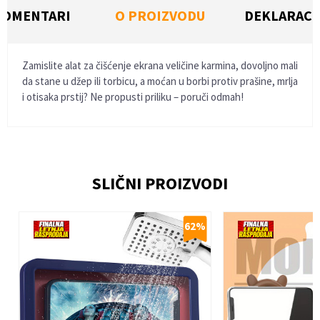
KOMENTARI
O PROIZVODU
DEKLARACI
Zamislite alat za čišćenje ekrana veličine karmina, dovoljno mali
da stane u džep ili torbicu, a moćan u borbi protiv prašine, mrlja
i otisaka prstij? Ne propusti priliku – poruči odmah!
Ime/Nadimak
SLIČNI PROIZVODI
Email
%
62
%
Poruka