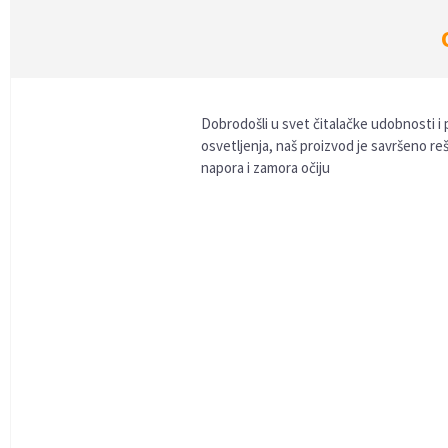
Dobrodošli u svet čitalačke udobnosti i p
osvetljenja, naš proizvod je savršeno r
napora i zamora očiju