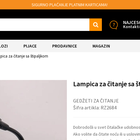
 PLAĆANJE PLATNIM KARTICAMA!
MOGUĆNOS
NAJCES
Kontakti
LOZI
PIJACE
PRODAVNICE
MAGAZIN
ica za čitanje sa štipaljkom
Lampica za čitanje sa 
GEDŽETI ZA ČITANJE
Šifra artikla:
RZ2684
Dobrodošli u svet čitalačke udobnost
Ako volite da čitate noću ili u uslo