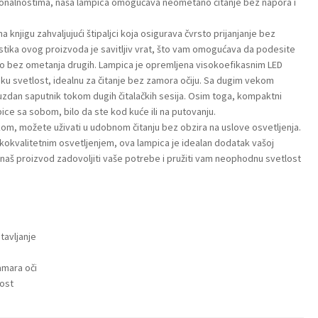
cionalnostima, naša lampica omogućava neometano čitanje bez napora i
a knjigu zahvaljujući štipaljci koja osigurava čvrsto prijanjanje bez
istika ovog proizvoda je savitljiv vrat, što vam omogućava da podesite
o bez ometanja drugih. Lampica je opremljena visokoefikasnim LED
eku svetlost, idealnu za čitanje bez zamora očiju. Sa dugim vekom
ouzdan saputnik tokom dugih čitalačkih sesija. Osim toga, kompaktni
ce sa sobom, bilo da ste kod kuće ili na putovanju.
jkom, možete uživati u udobnom čitanju bez obzira na uslove osvetljenja.
okokvalitetnim osvetljenjem, ova lampica je idealan dodatak vašoj
 će naš proizvod zadovoljiti vaše potrebe i pružiti vam neophodnu svetlost
tavljanje
amara oči
nost