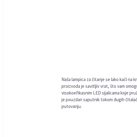
Naša lampica za čitanje se lako kači na k
proizvoda je savitljiv vrat, što vam om
visokoefikasnim LED sijalicama koje pruž
je pouzdan saputnik tokom dugih čitalač
putovanju.