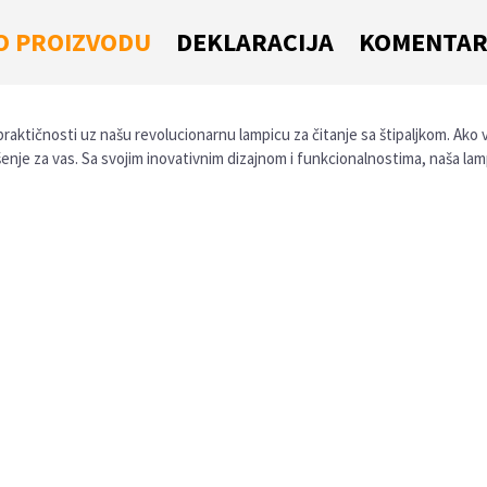
O PROIZVODU
DEKLARACIJA
KOMENTAR
raktičnosti uz našu revolucionarnu lampicu za čitanje sa štipaljkom. Ako v
ešenje za vas. Sa svojim inovativnim dizajnom i funkcionalnostima, naša 