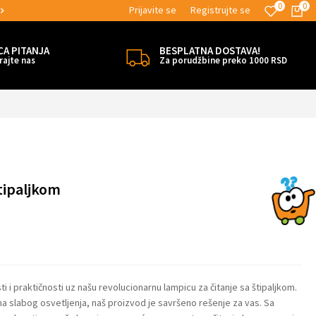
0
0
Prijavite se
Registrujte se
T BESPLATNE ISPORUKE!
MOGUĆNOST
CA PITANJA
BESPLATNA DOSTAVA!
rajte nas
Za porudžbine preko 1000 RSD
štipaljkom
i i praktičnosti uz našu revolucionarnu lampicu za čitanje sa štipaljkom.
vima slabog osvetljenja, naš proizvod je savršeno rešenje za vas. Sa