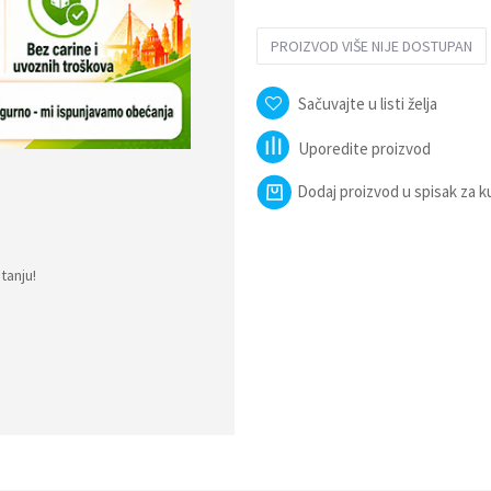
PROIZVOD VIŠE NIJE DOSTUPAN
Sačuvajte u listi želja
Uporedite proizvod
Dodaj proizvod u spisak za 
tanju!