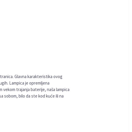
stranica. Glavna karakteristika ovog
ugih. Lampica je opremljena
m vekom trajanja baterije, naša lampica
 sobom, bilo da ste kod kuće ili na