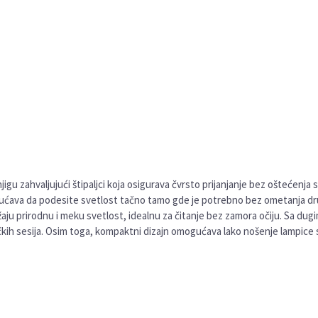
njigu zahvaljujući štipaljci koja osigurava čvrsto prijanjanje bez oštećenja 
ogućava da podesite svetlost tačno tamo gde je potrebno bez ometanja dr
aju prirodnu i meku svetlost, idealnu za čitanje bez zamora očiju. Sa dugi
kih sesija. Osim toga, kompaktni dizajn omogućava lako nošenje lampice sa