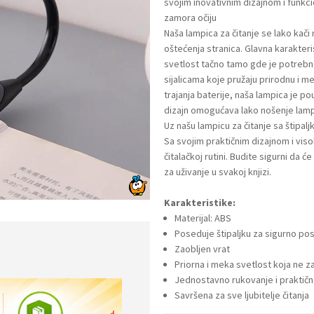
svojim inovativnim dizajnom i funk
zamora očiju
Naša lampica za čitanje se lako kači n
oštećenja stranica. Glavna karakter
svetlost tačno tamo gde je potrebn
sijalicama koje pružaju prirodnu i m
trajanja baterije, naša lampica je p
dizajn omogućava lako nošenje lampi
Uz našu lampicu za čitanje sa štipal
Sa svojim praktičnim dizajnom i vis
čitalačkoj rutini. Budite sigurni da
za uživanje u svakoj knjizi.
Karakteristike:
Materijal: ABS
Poseduje štipaljku za sigurno pos
Zaobljen vrat
Priorna i meka svetlost koja ne z
Jednostavno rukovanje i praktič
Savršena za sve ljubitelje čitanja