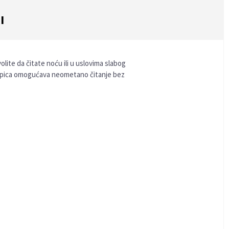
I
olite da čitate noću ili u uslovima slabog
lampica omogućava neometano čitanje bez