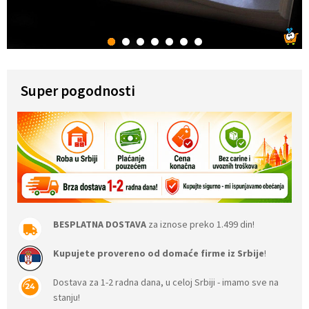
1
2
3
4
5
6
7
Super pogodnosti
BESPLATNA DOSTAVA
za iznose preko 1.499 din!
Kupujete provereno od domaće firme iz Srbije
!
Dostava za 1-2 radna dana, u celoj Srbiji - imamo sve na
stanju!