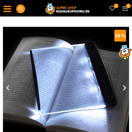
0
0
56
%