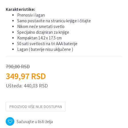
Karakteristike:
Prenosiv i lagan
Samo postavite na stranicu knjige i čitajte
Nikom neće smetati svetlo
Specijalno dizajniran za knjige
Kompaktan 14.2 x 17.5 cm
50 sati svetlosti na tri AAA baterije
Lagan ( baterije nisu uključene )
790,00
RSD
349,97
RSD
Ušteda:
440,03
RSD
PROIZVOD VIŠE NIJE DOSTUPAN
Sačuvajte u listi želja