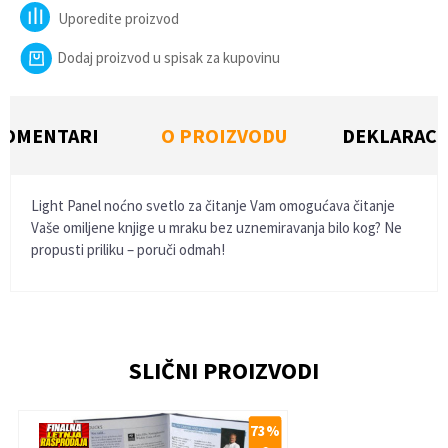
Uporedite proizvod
Dodaj proizvod u spisak za kupovinu
KOMENTARI
O PROIZVODU
DEKLARACI
Light Panel noćno svetlo za čitanje Vam omogućava čitanje
Vaše omiljene knjige u mraku bez uznemiravanja bilo kog? Ne
propusti priliku – poruči odmah!
KARAKTERISTIKA
VREDNOST
Vidi sve komentare
(20)
Kategorija
Gedžeti za čitanje
Ime/Nadimak
Veličine
NSZ
SLIČNI PROIZVODI
Email
73
%