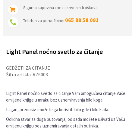
Sigurna kupovina i bez skrivenih troškova.
065 88 58 091
Telefon za porudžbine:
Light Panel noćno svetlo za čitanje
GEDŽETI ZA ČITANJE
Šifra artikla:
RZ6003
Light Panel noćno svetlo za čitanje Vam omogućava čitanje Vaše
omiljene knjige u mraku bez uznemiravanja bilo koga.
Lagan, prenosiv i možete ga koristiti bilo gde i bilo kada.
Odlična stvar za duga putovanja, od sada možete uživati uz Vašu
omiljenu knjigu bez uznemiravanja ostalih putnika.