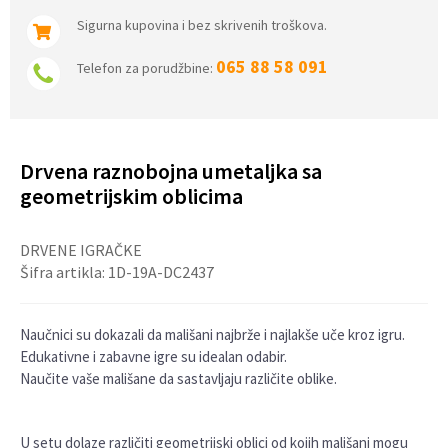
Sigurna kupovina i bez skrivenih troškova.
065 88 58 091
Telefon za porudžbine:
Drvena raznobojna umetaljka sa
geometrijskim oblicima
DRVENE IGRAČKE
Šifra artikla:
1D-19A-DC2437
Naučnici su dokazali da mališani najbrže i najlakše uče kroz igru.
Edukativne i zabavne igre su idealan odabir.
Naučite vaše mališane da sastavljaju različite oblike.
U setu dolaze različiti geometrijski oblici od kojih mališani mogu