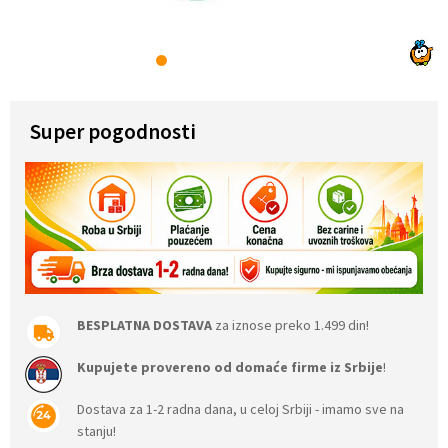
1
2
3
4
5
6
7
Super pogodnosti
BESPLATNA DOSTAVA
za iznose preko 1.499 din!
Kupujete provereno od domaće firme iz Srbije
!
Dostava za 1-2 radna dana, u celoj Srbiji - imamo sve na
stanju!