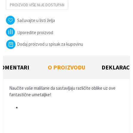
PROIZVOD VIŠE NIJE DOSTUPAN
Sačuvajte u listi želja
Uporedite proizvod
Dodaj proizvod u spisak za kupovinu
KOMENTARI
O PROIZVODU
DEKLARACI
Naučite vaše mališane da sastavljaju različite oblike uz ove
fantastične umetaljke!