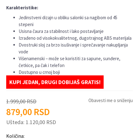
Karakteristike:
Jedinstveni dizajn u obliku salonki sa nagibom od 45
stepeni
Usisna čaura za stabilnost i lako postavljanje
Izrađeno od visokokvalitetnog, dugotrajnog ABS materijala
Dvostruki sloj za brzo isušivanje i sprečavanje nakupljanja
vode
Višenamenski – može se koristiti za sapune, sunđere,
četkice, pa čak i telefon
Dostupno u crnoj boji
KUPI JEDAN, DRUGI DOBIJAŠ GRATIS!
Obavesti me o sniženju
1.999,00
RSD
879,00
RSD
Ušteda:
1.120,00
RSD
Količina: