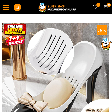
0
0
56
%