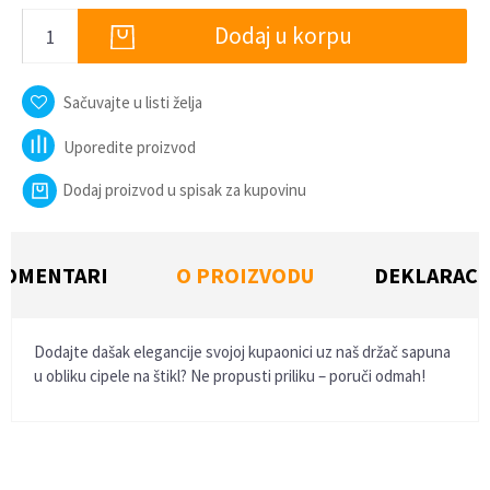
Dodaj u korpu
Sačuvajte u listi želja
Uporedite proizvod
Dodaj proizvod u spisak za kupovinu
KOMENTARI
O PROIZVODU
DEKLARACI
Dodajte dašak elegancije svojoj kupaonici uz naš držač sapuna
u obliku cipele na štikl? Ne propusti priliku – poruči odmah!
Ime/Nadimak