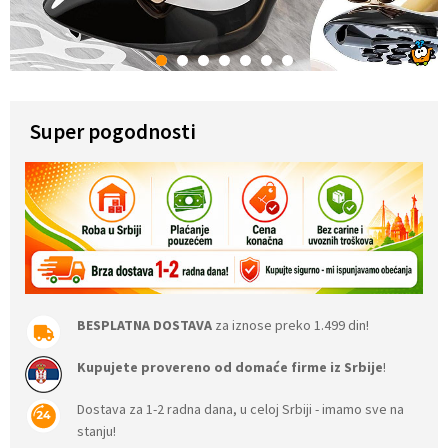
1
2
3
4
5
6
7
Super pogodnosti
BESPLATNA DOSTAVA
za iznose preko 1.499 din!
Kupujete provereno od domaće firme iz Srbije
!
Dostava za 1-2 radna dana, u celoj Srbiji - imamo sve na
stanju!