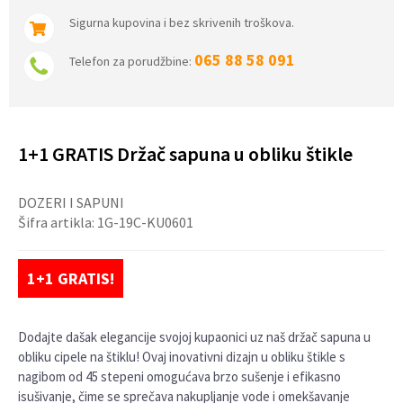
Sigurna kupovina i bez skrivenih troškova.
065 88 58 091
Telefon za porudžbine:
1+1 GRATIS Držač sapuna u obliku štikle
DOZERI I SAPUNI
Šifra artikla:
1G-19C-KU0601
1+1 GRATIS!
Dodajte dašak elegancije svojoj kupaonici uz naš držač sapuna u
obliku cipele na štiklu! Ovaj inovativni dizajn u obliku štikle s
nagibom od 45 stepeni omogućava brzo sušenje i efikasno
isušivanje, čime se sprečava nakupljanje vode i omekšavanje