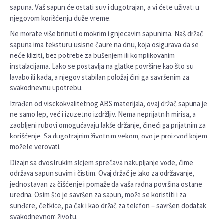
sapuna. Vaš sapun će ostati suv i dugotrajan, a vi ćete uživati u
njegovom korišćenju duže vreme.
Ne morate više brinuti o mokrim i gnjecavim sapunima. Naš držač
sapuna ima teksturu usisne čaure na dnu, koja osigurava da se
neće kliziti, bez potrebe za bušenjem ili komplikovanim
instalacijama. Lako se postavlja na glatke površine kao što su
lavabo ili kada, a njegov stabilan položaj čini ga savršenim za
svakodnevnu upotrebu.
Izrađen od visokokvalitetnog ABS materijala, ovaj držač sapuna je
ne samo lep, već i izuzetno izdržljiv. Nema neprijatnih mirisa, a
zaobljeni rubovi omogućavaju lakše držanje, čineći ga prijatnim za
korišćenje. Sa dugotrajnim životnim vekom, ovo je proizvod kojem
možete verovati.
Dizajn sa dvostrukim slojem sprečava nakupljanje vode, čime
održava sapun suvim i čistim. Ovaj držač je lako za održavanje,
jednostavan za čišćenje i pomaže da vaša radna površina ostane
uredna. Osim što je savršen za sapun, može se koristiti i za
sunđere, četkice, pa čak i kao držač za telefon – savršen dodatak
svakodnevnom životu.