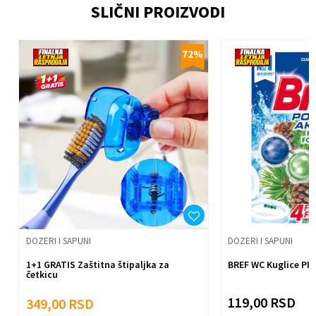
SLIČNI PROIZVODI
Email
%
72
%
Poruka
Anti-spam zaštita - izračunajte koliko je 2 + 3 :
Pošalji
DOZERI I SAPUNI
DOZERI I SAPUNI
1+1 GRATIS Zaštitna štipaljka za
BREF WC Kuglice PI
četkicu
119,00
RSD
349,00
RSD