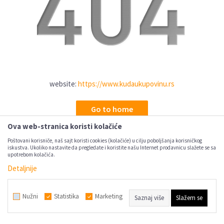
website:
https://www.kudaukupovinu.rs
Go to home
Ova web-stranica koristi kolačiće
Poštovani korisniče, naš sajt koristi cookies (kolačiće) u cilju poboljšanja korisničkog
iskustva. Ukoliko nastavite da pregledate i koristite našu Internet prodavnicu slažete se sa
upotrebom kolačića.
Detaljnije
Nužni
Statistika
Marketing
Saznaj više
Slažem se