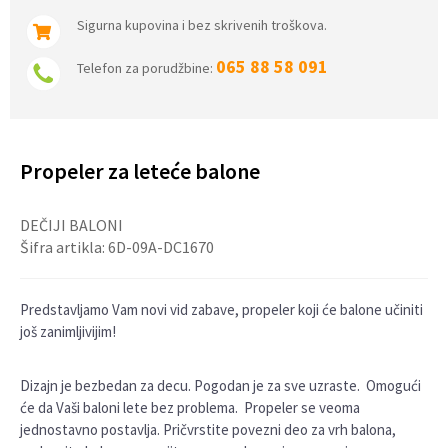
Sigurna kupovina i bez skrivenih troškova.
065 88 58 091
Telefon za porudžbine:
Propeler za leteće balone
DEČIJI BALONI
Šifra artikla:
6D-09A-DC1670
Predstavljamo Vam novi vid zabave, propeler koji će balone učiniti
još zanimljivijim!
Dizajn je bezbedan za decu. Pogodan je za sve uzraste. Omogući
će da Vaši baloni lete bez problema. Propeler se veoma
jednostavno postavlja. Pričvrstite povezni deo za vrh balona,