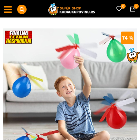
0
0
74
%