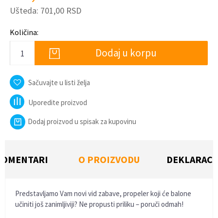
Ušteda:
701,00
RSD
Količina:
Dodaj u korpu
Sačuvajte u listi želja
Uporedite proizvod
Dodaj proizvod u spisak za kupovinu
KOMENTARI
O PROIZVODU
DEKLARACI
Predstavljamo Vam novi vid zabave, propeler koji će balone
učiniti još zanimljiviji? Ne propusti priliku – poruči odmah!