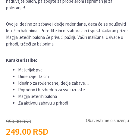
naduvajte balon, pa spojite sa propelerom i spreman je za
poletanje!
Ovo je idealno za zabave i dečje rođendane, deca će se oduševiti
letećim balonima! Priredite im nezaboravan i spektakularan prizor.
Magija letećih balona će privući pažnju Vaših mališana. Uživaće u
prirodi, trčeći za balonima.
Karakteristike:
Materijal: pvc
Dimenzije: 13 cm
Idealno za rođendane, dečje zabave…
Pogodno i bezbedno za sve uzraste
Magija letećih balona
Za aktivnu zabavu u prirodi
Obavesti me o sniženju
950,00
RSD
249,00
RSD