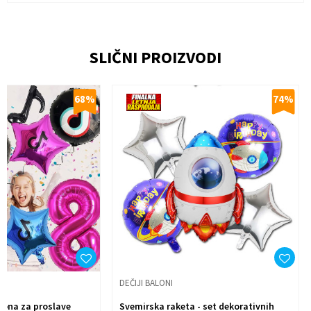
Ime/Nadimak
SLIČNI PROIZVODI
Email
68
%
74
%
Poruka
Anti-spam zaštita - izračunajte koliko je 4 + 1 :
Pošalji
DEČIJI BALONI
alona za proslave
Svemirska raketa - set dekorativnih