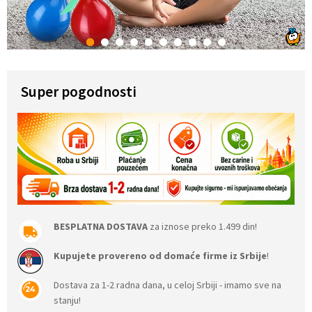
1
2
3
4
5
6
7
8
9
10
Super pogodnosti
BESPLATNA DOSTAVA
za iznose preko 1.499 din!
Kupujete provereno od domaće firme iz Srbije
!
Dostava za 1-2 radna dana, u celoj Srbiji - imamo sve na
stanju!