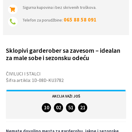
Sigurna kupovina i bez skrivenih troškova.
065 88 58 091
Telefon za porudžbine:
Sklopivi garderober sa zavesom – idealan
za male sobe i sezonsku odeću
ČIVILUCI I STALCI
Šifra artikla:
1D-08D-KU3782
AKCIJA VAŽI JOŠ
10
02
51
20
DANA
SATA
MINUTA
SEKUNDI
Nemate dovoljno mesta za garderobu, jakne i sezonske