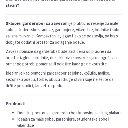
stvari?
Sklopivi garderober sa zavesom
je praktično rešenje za male
sobe, studentske stanove, garsonjere, vikendice, hodnike i sobe
za iznajmljivanje. Kompaktan je, lagan i lako se postavlja, pa brzo
dobijate dodatni prostor za odlaganje odeće.
Zavesa pomaže da garderoba bude zaštićena od prašine i da
prostor izgleda urednije, dok sklopiva konstrukcija omogućava da
ormar po potrebi pomerite ili odložite kada ga ne koristite.
Idealan je kao pomoćni garderober za jakne, košulje, majice,
sezonsku odeću, torbe, obuću i druge stvari koje ne želite da
držite po stolici, krevetu ili podu.
Prednosti:
Dodatni prostor za garderobu bez kupovine velikog plakara
Idealan za male sobe, garsonjere, studentske sobe i
vikendice