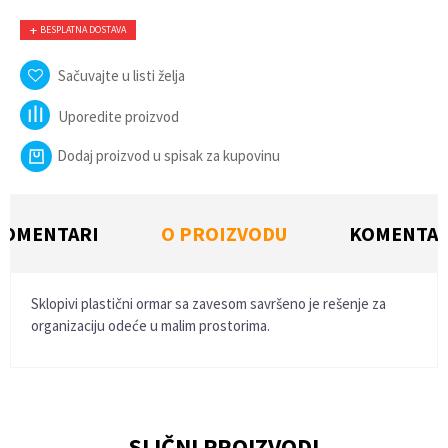
BESPLATNA DOSTAVA
Sačuvajte u listi želja
Uporedite proizvod
Dodaj proizvod u spisak za kupovinu
KOMENTARI
O PROIZVODU
KOMENTAR
Sklopivi plastični ormar sa zavesom savršeno je rešenje za
organizaciju odeće u malim prostorima.
Ime/Nadimak
SLIČNI PROIZVODI
Email