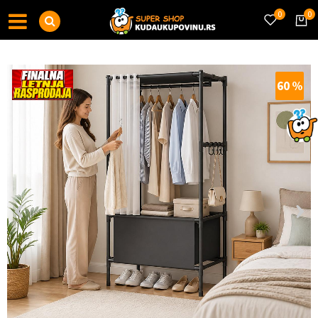
0
0
60
%