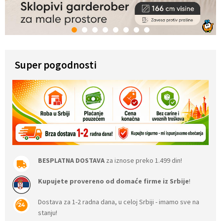
1
2
3
4
5
6
7
8
Super pogodnosti
BESPLATNA DOSTAVA
za iznose preko 1.499 din!
Kupujete provereno od domaće firme iz Srbije
!
Dostava za 1-2 radna dana, u celoj Srbiji - imamo sve na
stanju!