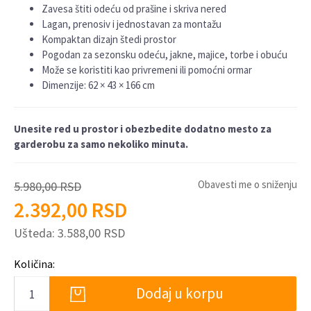
Zavesa štiti odeću od prašine i skriva nered
Lagan, prenosiv i jednostavan za montažu
Kompaktan dizajn štedi prostor
Pogodan za sezonsku odeću, jakne, majice, torbe i obuću
Može se koristiti kao privremeni ili pomoćni ormar
Dimenzije: 62 × 43 × 166 cm
Unesite red u prostor i obezbedite dodatno mesto za
garderobu za samo nekoliko minuta.
Obavesti me o sniženju
5.980,00
RSD
2.392,00
RSD
Ušteda:
3.588,00
RSD
Količina:
Dodaj u korpu