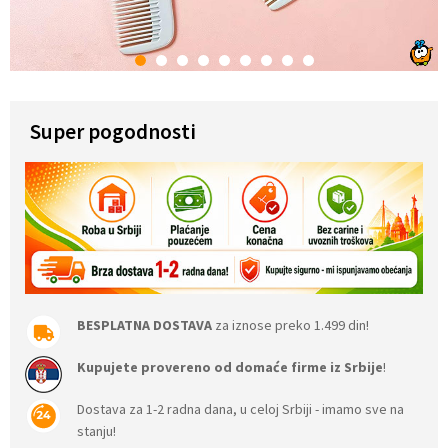
1
2
3
4
5
6
7
8
9
Super pogodnosti
BESPLATNA DOSTAVA
za iznose preko 1.499 din!
Kupujete provereno od domaće firme iz Srbije
!
Dostava za 1-2 radna dana, u celoj Srbiji - imamo sve na
stanju!