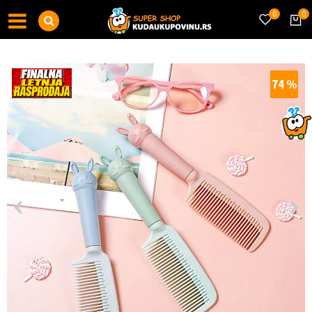
0
0
74
%