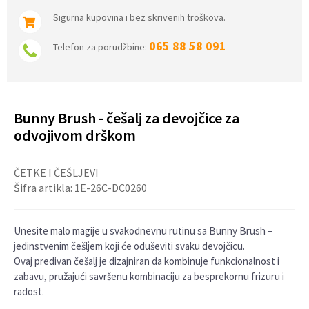
Sigurna kupovina i bez skrivenih troškova.
065 88 58 091
Telefon za porudžbine:
Bunny Brush - češalj za devojčice za
odvojivom drškom
ČETKE I ČEŠLJEVI
Šifra artikla:
1E-26C-DC0260
Unesite malo magije u svakodnevnu rutinu sa Bunny Brush –
jedinstvenim češlјem koji će oduševiti svaku devojčicu.
Ovaj predivan češalj je dizajniran da kombinuje funkcionalnost i
zabavu, pružajući savršenu kombinaciju za besprekornu frizuru i
radost.