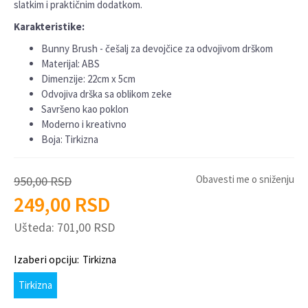
slatkim i praktičnim dodatkom.
Karakteristike:
Bunny Brush - češalj za devojčice za odvojivom drškom
Materijal: ABS
Dimenzije: 22cm x 5cm
Odvojiva drška sa oblikom zeke
Savršeno kao poklon
Moderno i kreativno
Boja: Tirkizna
Obavesti me o sniženju
950,00
RSD
249,00
RSD
Ušteda:
701,00
RSD
Izaberi opciju:
Tirkizna
Tirkizna