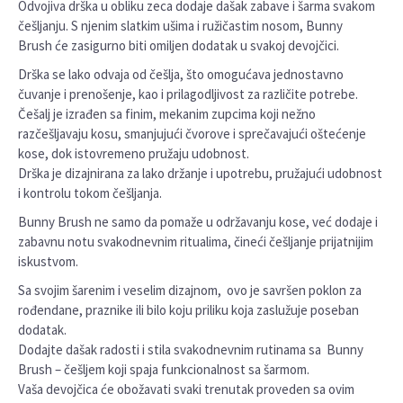
Odvojiva drška u obliku zeca dodaje dašak zabave i šarma svakom
češljanju. S njenim slatkim ušima i ružičastim nosom, Bunny
Brush će zasigurno biti omiljen dodatak u svakoj devojčici.
Drška se lako odvaja od češlja, što omogućava jednostavno
čuvanje i prenošenje, kao i prilagodljivost za različite potrebe.
Češalj je izrađen sa finim, mekanim zupcima koji nežno
razčešljavaju kosu, smanjujući čvorove i sprečavajući oštećenje
kose, dok istovremeno pružaju udobnost.
Drška je dizajnirana za lako držanje i upotrebu, pružajući udobnost
i kontrolu tokom češljanja.
Bunny Brush ne samo da pomaže u održavanju kose, već dodaje i
zabavnu notu svakodnevnim ritualima, čineći češljanje prijatnijim
iskustvom.
Sa svojim šarenim i veselim dizajnom,
ovo je savršen poklon za
rođendane, praznike ili bilo koju priliku koja zaslužuje poseban
dodatak.
Dodajte dašak radosti i stila svakodnevnim rutinama sa
Bunny
Brush – češljem koji spaja funkcionalnost sa šarmom.
Vaša devojčica će obožavati svaki trenutak proveden sa ovim