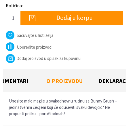
Količina:
Dodaj u korpu
Sačuvajte u listi želja
Uporedite proizvod
Dodaj proizvod u spisak za kupovinu
KOMENTARI
O PROIZVODU
DEKLARACI
Unesite malo magije u svakodnevnu rutinu sa Bunny Brush –
jedinstvenim češlјem koji će oduševiti svaku devojčic? Ne
propusti priliku – poruči odmah!
Ime/Nadimak