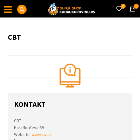
0
0
CBT
KONTAKT
CBT
Karađorđeva 69
Website:
www.cbt.rs