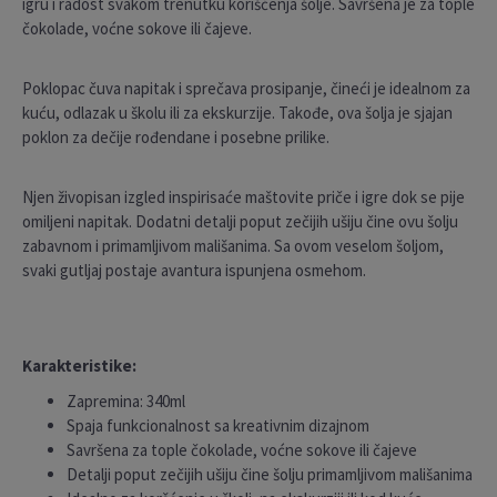
igru i radost svakom trenutku korišćenja šolje. Savršena je za tople
čokolade, voćne sokove ili čajeve.
Poklopac čuva napitak i sprečava prosipanje, čineći je idealnom za
kuću, odlazak u školu ili za ekskurzije. Takođe, ova šolja je sjajan
poklon za dečije rođendane i posebne prilike.
Njen živopisan izgled inspirisaće maštovite priče i igre dok se pije
omiljeni napitak. Dodatni detalji poput zečijih ušiju čine ovu šolju
zabavnom i primamljivom mališanima. Sa ovom veselom šoljom,
svaki gutljaj postaje avantura ispunjena osmehom.
Karakteristike:
Zapremina: 340ml
Spaja funkcionalnost sa kreativnim dizajnom
Savršena za tople čokolade, voćne sokove ili čajeve
Detalji poput zečijih ušiju čine šolju primamljivom mališanima