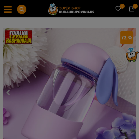
0
0
72
%