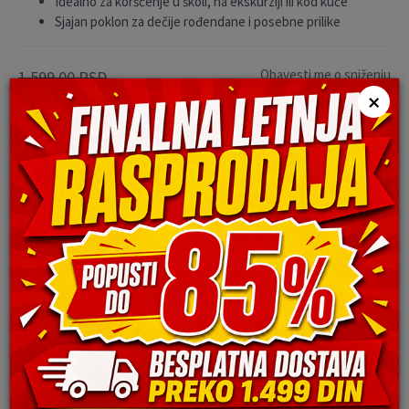
Idealno za koršćenje u školi, na ekskurziji ili kod kuće
Sjajan poklon za dečije rođendane i posebne prilike
Obavesti me o sniženju
1.599,00
RSD
×
449,00
RSD
Ušteda:
1.150,00
RSD
Izaberi opciju:
NSZ
Količina:
Dodaj u korpu
Sačuvajte u listi želja
Uporedite proizvod
Dodaj proizvod u spisak za kupovinu