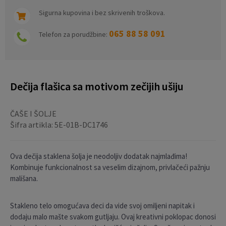
Sigurna kupovina i bez skrivenih troškova.
065 88 58 091
Telefon za porudžbine:
Dečija flašica sa motivom zečijih ušiju
ČAŠE I ŠOLJE
Šifra artikla:
5E-01B-DC1746
Ova dečija staklena šolja je neodoljiv dodatak najmlađima!
Kombinuje funkcionalnost sa veselim dizajnom, privlačeći pažnju
mališana.
Stakleno telo omogućava deci da vide svoj omiljeni napitak i
dodaju malo mašte svakom gutljaju. Ovaj kreativni poklopac donosi