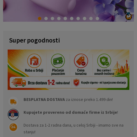
1
2
3
4
5
6
7
8
9
10
Super pogodnosti
BESPLATNA DOSTAVA
za iznose preko 1.499 din!
Kupujete provereno od domaće firme iz Srbije
!
Dostava za 1-2 radna dana, u celoj Srbiji - imamo sve na
stanju!