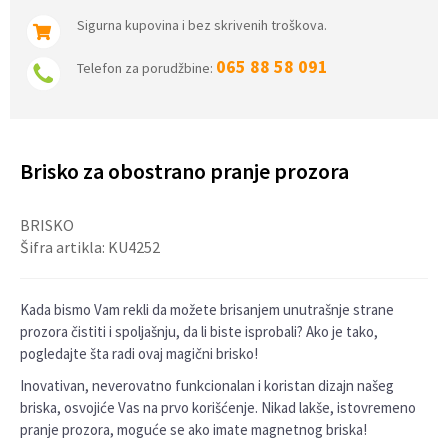
Sigurna kupovina i bez skrivenih troškova.
065 88 58 091
Telefon za porudžbine:
Brisko za obostrano pranje prozora
BRISKO
Šifra artikla:
KU4252
Kada bismo Vam rekli da možete brisanjem unutrašnje strane
prozora čistiti i spoljašnju, da li biste isprobali? Ako je tako,
pogledajte šta radi ovaj magični brisko!
Inovativan, neverovatno funkcionalan i koristan dizajn našeg
briska, osvojiće Vas na prvo korišćenje. Nikad lakše, istovremeno
pranje prozora, moguće se ako imate magnetnog briska!