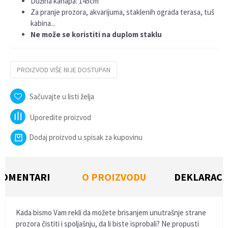
Dužina kanapa: 145cm
Za pranje prozora, akvarijuma, staklenih ograda terasa, tuš
kabina...
Ne može se koristiti na duplom staklu
PROIZVOD VIŠE NIJE DOSTUPAN
Sačuvajte u listi želja
Uporedite proizvod
Dodaj proizvod u spisak za kupovinu
KOMENTARI
O PROIZVODU
DEKLARACI
Kada bismo Vam rekli da možete brisanjem unutrašnje strane
prozora čistiti i spoljašnju, da li biste isprobali? Ne propusti