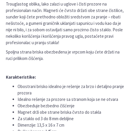
Trouglastog oblika, lako zalazi u uglove i čisti prozore na
profesionalan način. Magneti će čvrsto držati obe strane čistilice,
sunđer koji čete prethodno obložiti sredstvom za pranje – ribati
nešistoće, a gumeni graničnik uklanjati sapunicu i vodu kao da je
nije ni bilo, i za sobom ostavljati samo prozirno čisto staklo. Posle
nekoliko korišćenja i korišćenja pravog ugla, postaćete pravi
profesionalac u pranju stakla!
Spoljna strana briska obezbeđena je vrpcom koju ćete držati na
ruci prilikom čišćenja.
Karakteristike:
Obostrani brisko idealno je rešenje za brzo i detaljno pranje
prozora
Idealno rešenje za prozore sa stranom koja se ne otvara
Obezbeđuje bezbedno čišćenje
Magnet drži obe strane briska čvrsto do stakla
Za staklo od 3 do 8 mm debljine
Dimenzije: 13,5 x 16 x 7 cm