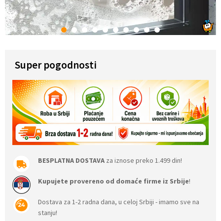
1
2
3
4
5
6
7
8
9
10
Super pogodnosti
BESPLATNA DOSTAVA
za iznose preko 1.499 din!
Kupujete provereno od domaće firme iz Srbije
!
Dostava za 1-2 radna dana, u celoj Srbiji - imamo sve na
stanju!