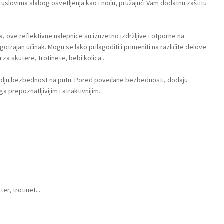
 u uslovima slabog osvetljenja kao i noću, pružajući Vam dodatnu zaštitu
a, ove reflektivne nalepnice su izuzetno izdržljive i otporne na
trajan učinak. Mogu se lako prilagoditi i primeniti na različite delove
 za skutere, trotinete, bebi kolica...
 bolju bezbednost na putu. Pored povećane bezbednosti, dodaju
 ga prepoznatljivijim i atraktivnijim.
er, trotinet...