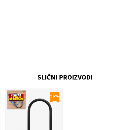
Email
SLIČNI PROIZVODI
56
%
 je 9 - 4 :