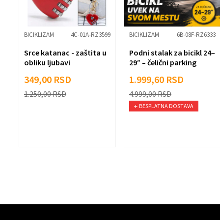
Pošalji
BICIKLIZAM
4C-01A-RZ3599
BICIKLIZAM
6B-08F-RZ6333
Srce katanac - zaštita u
Podni stalak za bicikl 24–
obliku ljubavi
29” – čelični parking
držač sa kukama
349,00
RSD
1.999,60
RSD
1.250,00
RSD
4.999,00
RSD
BESPLATNA DOSTAVA