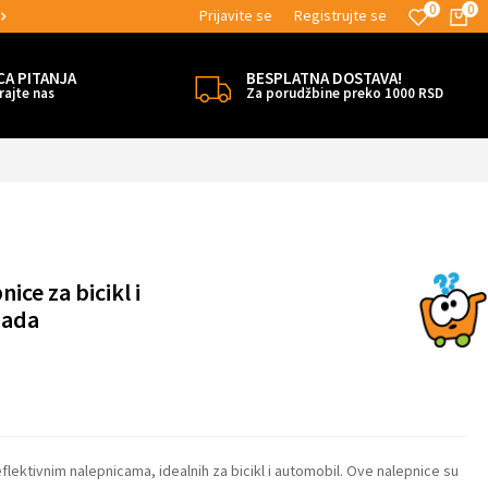
0
0
Prijavite se
Registrujte se
 BESPLATNE ISPORUKE!
MOGUĆNOST I
CA PITANJA
BESPLATNA DOSTAVA!
rajte nas
Za porudžbine preko 1000 RSD
ice za bicikl i
mada
eflektivnim nalepnicama, idealnih za bicikl i automobil. Ove nalepnice su