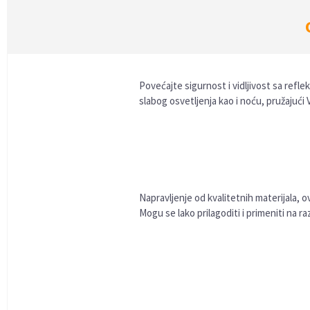
Povećajte sigurnost i vidljivost sa refle
slabog osvetljenja kao i noću, pružajuć
Napravljenje od kvalitetnih materijala, 
Mogu se lako prilagoditi i primeniti na ra