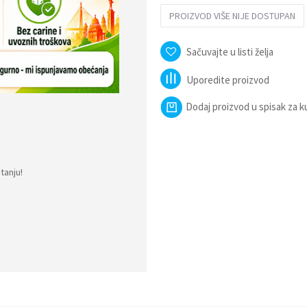
PROIZVOD VIŠE NIJE DOSTUPAN
Sačuvajte u listi želja
Uporedite proizvod
Dodaj proizvod u spisak za 
tanju!