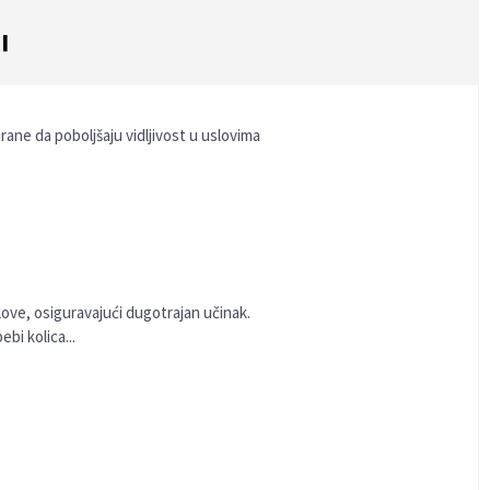
I
irane da poboljšaju vidljivost u uslovima
love, osiguravajući dugotrajan učinak.
ebi kolica...