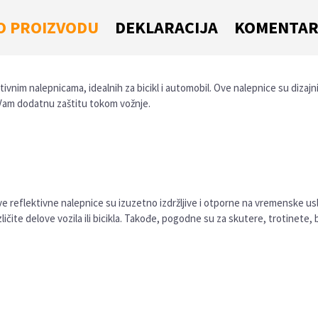
O PROIZVODU
DEKLARACIJA
KOMENTAR
ktivnim nalepnicama, idealnih za bicikl i automobil. Ove nalepnice su dizajn
i Vam dodatnu zaštitu tokom vožnje.
ove reflektivne nalepnice su izuzetno izdržljive i otporne na vremenske us
zličite delove vozila ili bicikla. Takođe, pogodne su za skutere, trotinete, b