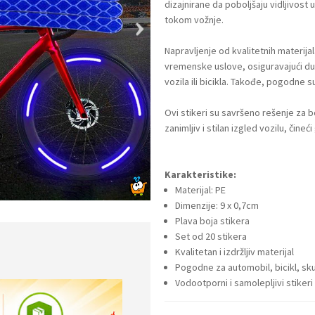
dizajnirane da poboljšaju vidljivost
tokom vožnje.
Napravljenje od kvalitetnih materijal
vremenske uslove, osiguravajući dugo
vozila ili bicikla. Takođe, pogodne su
Ovi stikeri su savršeno rešenje za
zanimljiv i stilan izgled vozilu, čineći
Karakteristike:
Materijal: PE
Dimenzije: 9 x 0,7cm
Plava boja stikera
Set od 20 stikera
Kvalitetan i izdržljiv materijal
Pogodne za automobil, bicikl, skut
Vodootporni i samolepljivi stikeri