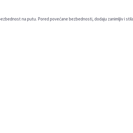
 bezbednost na putu. Pored povećane bezbednosti, dodaju zanimljiv i stilan