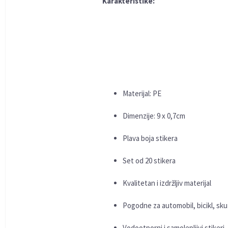
Karakteristike:
Materijal: PE
Dimenzije: 9 x 0,7cm
Plava boja stikera
Set od 20 stikera
Kvalitetan i izdržljiv materijal
Pogodne za automobil, bicikl, skut
Vodootporni i samolepljivi stikeri