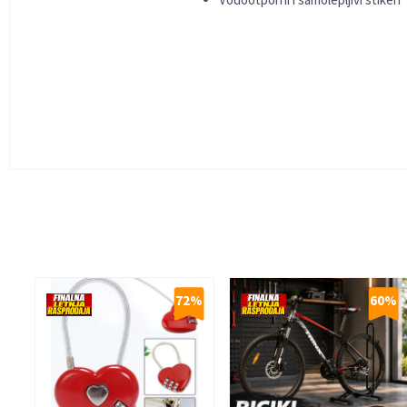
Ime/Nadimak
Poruka
72
%
60
%
Anti-spam zaštita - izračunajte koliko