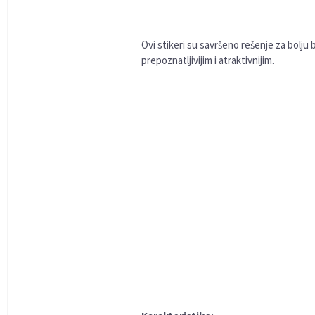
Ovi stikeri su savršeno rešenje za bolju
prepoznatljivijim i atraktivnijim.