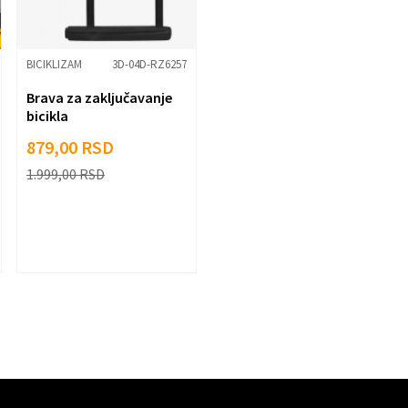
BICIKLIZAM
3D-04D-RZ6257
Brava za zaključavanje
bicikla
879,00
RSD
1.999,00
RSD