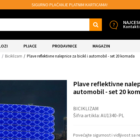
LAĆANJE PLATNIM KARTICAMA!
MOGUĆNOST
NAJCES
Kontakti
LOZI
PIJACE
PRODAVNICE
MAGAZIN
i
Biciklizam
Plave reflektivne nalepnice za bicikl i automobil - set 20 komada
Plave reflektivne nalepn
automobil - set 20 ko
BICIKLIZAM
Šifra artikla:
AU1340-PL
Povećajte sigurnost i vidljivost sa r