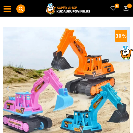
0
0
30
%