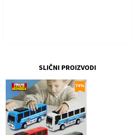
Ime/Nadimak
SLIČNI PROIZVODI
Email
74
%
Poruka