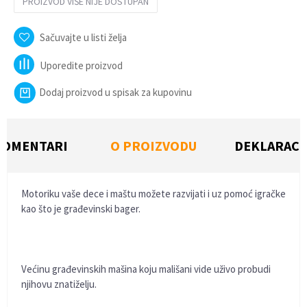
PROIZVOD VIŠE NIJE DOSTUPAN
Sačuvajte u listi želja
Uporedite proizvod
Dodaj proizvod u spisak za kupovinu
KOMENTARI
O PROIZVODU
DEKLARACI
Motoriku vaše dece i maštu možete razvijati i uz pomoć igračke
kao što je građevinski bager.
Većinu građevinskih mašina koju mališani vide uživo probudi
njihovu znatiželju.