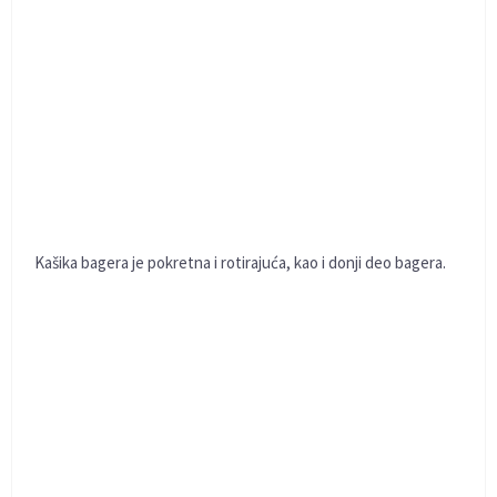
Kašika bagera je pokretna i rotirajuća, kao i donji deo bagera.