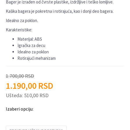
Bager je izrađen od čvrste plastike, izdržljive i teško lomljive.
Kašika bagera je pokretna i rotirajuća, kao i donji deo bagera.
Idealno za poklon.
Karakteristike:
Materijal: ABS
Igračka za decu
Idealno za poklon
Rotirajući mehanizam
1.700,00
RSD
1.190,00
RSD
Ušteda:
510,00
RSD
Izaberi opciju: