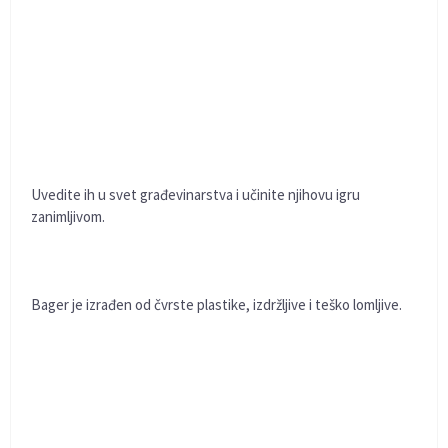
Uvedite ih u svet građevinarstva i učinite njihovu igru
zanimljivom.
Bager je izrađen od čvrste plastike, izdržljive i teško lomljive.