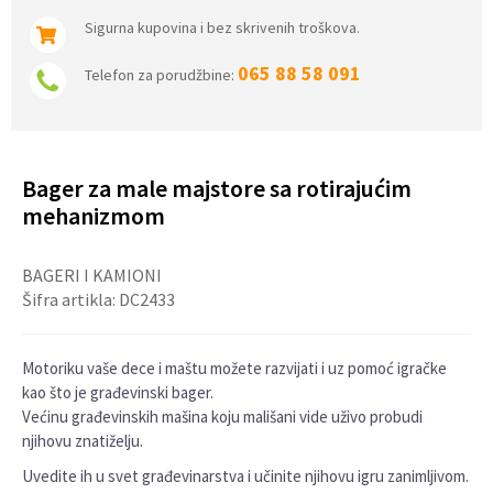
Sigurna kupovina i bez skrivenih troškova.
065 88 58 091
Telefon za porudžbine:
Bager za male majstore sa rotirajućim
mehanizmom
BAGERI I KAMIONI
Šifra artikla:
DC2433
Motoriku vaše dece i maštu možete razvijati i uz pomoć igračke
kao što je građevinski bager.
Većinu građevinskih mašina koju mališani vide uživo probudi
njihovu znatiželju.
Uvedite ih u svet građevinarstva i učinite njihovu igru zanimljivom.