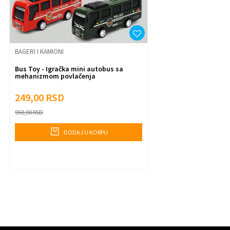
Anti-spam zaštita - izračunajte koliko je 4 + 1 :
Pošalji
BAGERI I KAMIONI
Bus Toy - Igračka mini autobus sa
mehanizmom povlačenja
249,00
RSD
950,00
RSD
DODAJ U KORPU