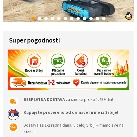
1
2
3
4
5
6
7
8
9
10
11
12
Super pogodnosti
BESPLATNA DOSTAVA
za iznose preko 1.499 din!
Kupujete provereno od domaće firme iz Srbije
!
Dostava za 1-2 radna dana, u celoj Srbiji - imamo sve na
stanju!