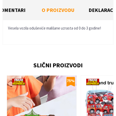
KOMENTARI
O PROIZVODU
DEKLARACI
Vesela vozila oduševiće mališane uzrasta od 0 do 3 godine!
Ime/Nadimak
SLIČNI PROIZVODI
Email
%
75
%
Poruka