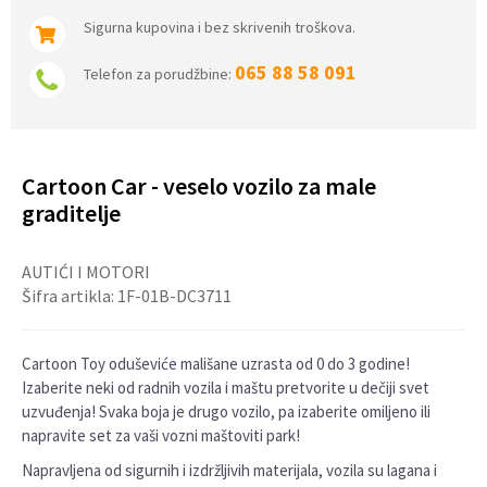
Sigurna kupovina i bez skrivenih troškova.
065 88 58 091
Telefon za porudžbine:
Cartoon Car - veselo vozilo za male
graditelje
AUTIĆI I MOTORI
Šifra artikla:
1F-01B-DC3711
Cartoon Toy oduševiće mališane uzrasta od 0 do 3 godine!
Izaberite neki od radnih vozila i maštu pretvorite u dečiji svet
uzvuđenja! Svaka boja je drugo vozilo, pa izaberite omiljeno ili
napravite set za vaši vozni maštoviti park!
Napravljena od sigurnih i izdržljivih materijala, vozila su lagana i