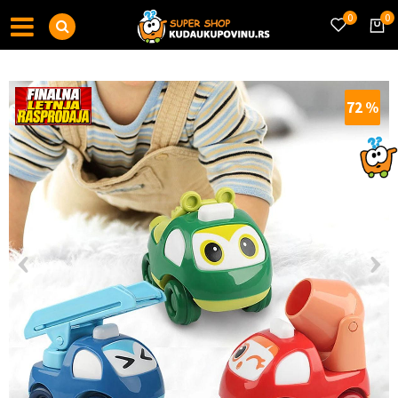
0
0
72
%