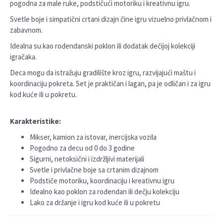
pogodna za male ruke, podstičući motoriku i kreativnu igru.
Svetle boje i simpatični crtani dizajn čine igru vizuelno privlačnom i
zabavnom.
Idealna su kao rođendanski poklon ili dodatak dečijoj kolekciji
igračaka.
Deca mogu da istražuju gradilište kroz igru, razvijajući maštu i
koordinaciju pokreta. Set je praktičan i lagan, pa je odličan i za igru
kod kuće ili u pokretu.
Karakteristike:
Mikser, kamion za istovar, inercijska vozila
Pogodno za decu od 0 do 3 godine
Sigurni, netoksični i izdržljivi materijali
Svetle i privlačne boje sa crtanim dizajnom
Podstiče motoriku, koordinaciju i kreativnu igru
Idealno kao poklon za rođendan ili dečju kolekciju
Lako za držanje i igru kod kuće ili u pokretu