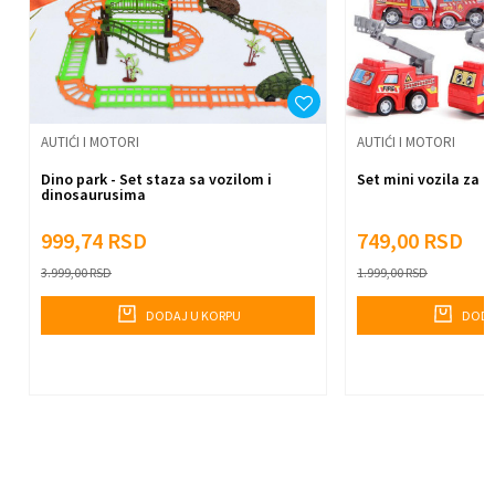
Anti-spam zaštita - izračunajte koliko je 9 - 4 :
Pošalji
AUTIĆI I MOTORI
AUTIĆI I MOTORI
Dino park - Set staza sa vozilom i
Set mini vozila za d
dinosaurusima
999,74
RSD
749,00
RSD
3.999,00
RSD
1.999,00
RSD
DODAJ U KORPU
DODA