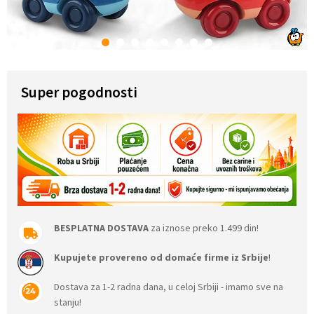
1
2
3
4
5
6
7
8
Super pogodnosti
BESPLATNA DOSTAVA
za iznose preko 1.499 din!
Kupujete provereno od domaće firme iz Srbije
!
Dostava za 1-2 radna dana, u celoj Srbiji - imamo sve na
stanju!