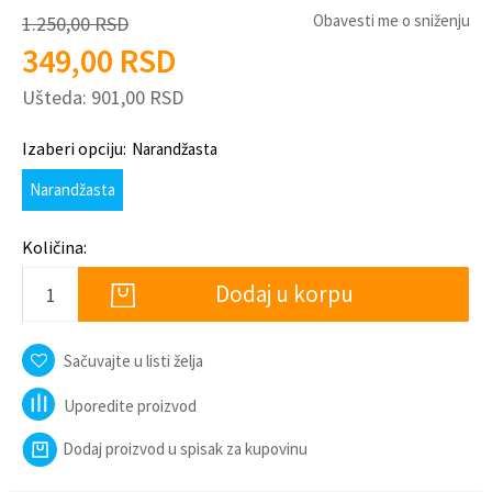
Obavesti me o sniženju
1.250,00
RSD
349,00
RSD
Ušteda:
901,00
RSD
Izaberi opciju:
Narandžasta
Narandžasta
Količina:
Dodaj u korpu
Sačuvajte u listi želja
Uporedite proizvod
Dodaj proizvod u spisak za kupovinu