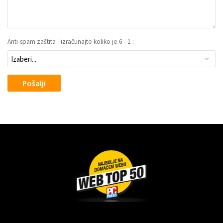
Anti-spam zaštita - izračunajte koliko je 6 - 1 :
Pošalji
Dragoslava Srejovića 2G, Beograd