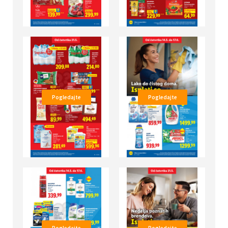
Pogledajte
Pogledajte