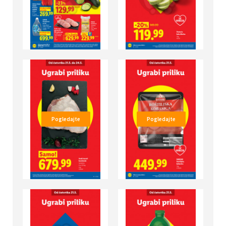
Pogledajte
Pogledajte