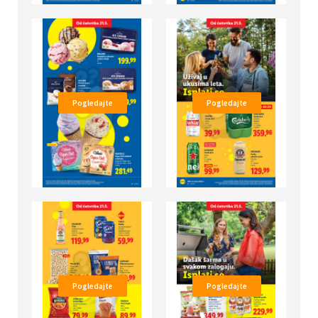
Pogledajte
Pogledajte
Pogledajte
Pogledajte