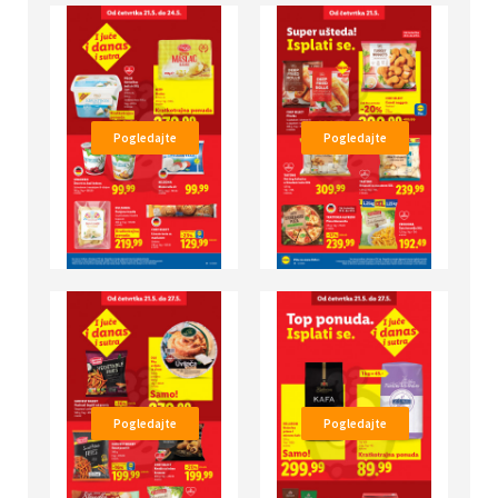
Pogledajte
Pogledajte
Pogledajte
Pogledajte