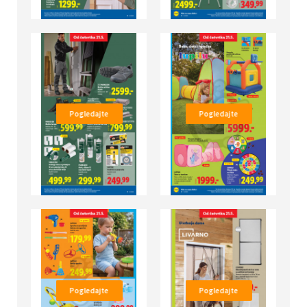
Pogledajte
Pogledajte
Pogledajte
Pogledajte