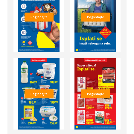
Pogledajte
Pogledajte
Pogledajte
Pogledajte