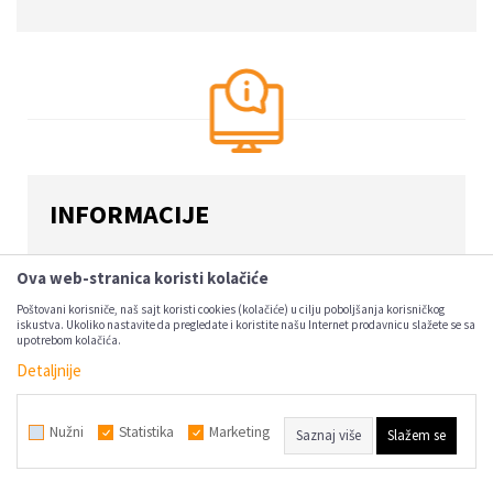
INFORMACIJE
LIDL SRBIJA
Ova web-stranica koristi kolačiće
Prva južna radna br. 3, 22330 Nova Pazova
Poštovani korisniče, naš sajt koristi cookies (kolačiće) u cilju poboljšanja korisničkog
Telefon: +381 11 6554000
iskustva. Ukoliko nastavite da pregledate i koristite našu Internet prodavnicu slažete se sa
upotrebom kolačića.
E-mail:
Website:
www.lidl.rs
Detaljnije
Nužni
Statistika
Marketing
Saznaj više
Slažem se