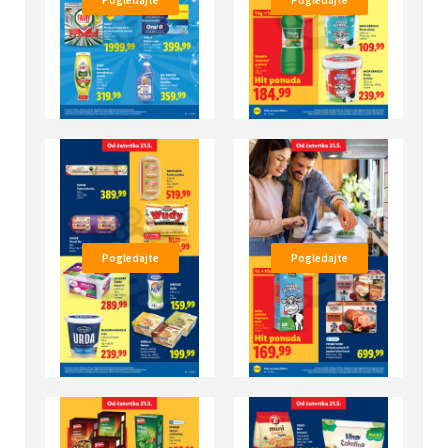
Pogledajte
Pogledajte
Pogledajte
Pogledajte