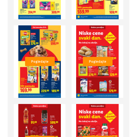
Pogledajte
Pogledajte