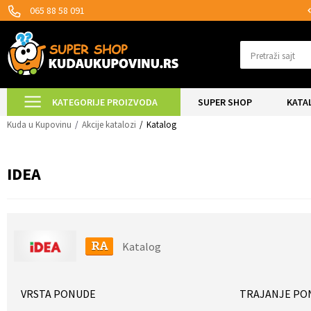
SIGURNO PLAĆANJE PLATNIM KARTICAMA!
065 88 58 091
Pretraži sajt
KATEGORIJE PROIZVODA
SUPER SHOP
KATA
Kuda u Kupovinu
Akcije katalozi
Katalog
IDEA
Katalog
VRSTA PONUDE
TRAJANJE PO