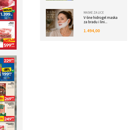
MASKE ZA LICE
V-line hidrogel maska
za bradu i lini...
1.494,00