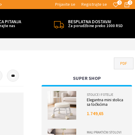
0
0
Prijavite se
Registrujte se
MOGUĆNOST ISPORUKE ZA 24H!
CA PITANJA
BESPLATNA DOSTAVA!
rajte nas
Za porudžbine preko 1000 RSD
PDF
SUPER SHOP
STOLICE I FOTELJE
Elegantna mini stolica
sa točkićima
1.749,65
MALI PRAKTIČNI STOLOVI