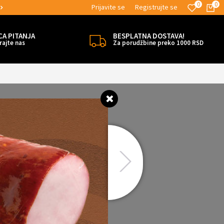
0
0
Prijavite se
Registrujte se
MOGUĆNOST ISPORUKE ZA 24H!
CA PITANJA
BESPLATNA DOSTAVA!
rajte nas
Za porudžbine preko 1000 RSD