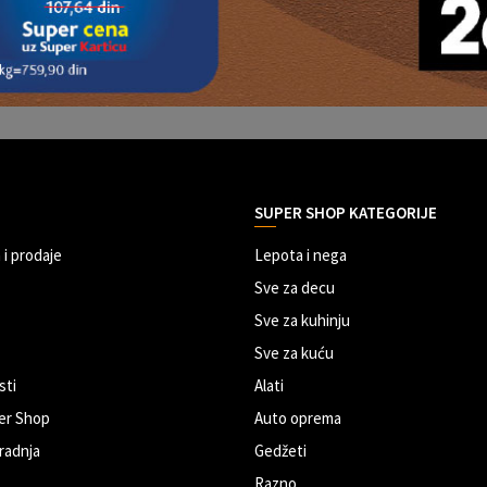
SUPER SHOP KATEGORIJE
 i prodaje
Lepota i nega
Sve za decu
Sve za kuhinju
Sve za kuću
sti
Alati
er Shop
Auto oprema
radnja
Gedžeti
Razno