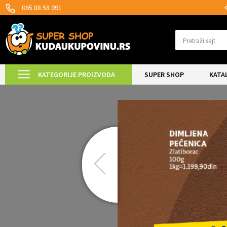
SIGURNO PLAĆANJE PLATNIM KARTICAMA!
065 88 58 091
Pretraži sajt
KATEGORIJE PROIZVODA
SUPER SHOP
KATA