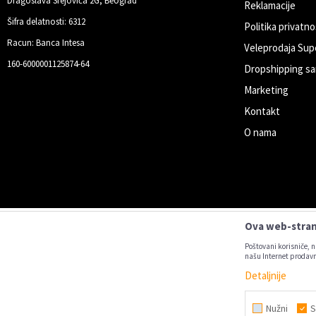
Dragoslava Srejovića 2G, Beograd
Reklamacije
Šifra delatnosti: 6312
Politika privatno
Racun: Banca Intesa
Veleprodaja Sup
160-6000001125874-64
Dropshipping sa
Marketing
Kontakt
O nama
Ova web-strani
Poštovani korisniče, n
našu Internet prodavn
Detaljnije
Nastojimo da budemo što precizniji u
Svi artikl
Nužni
S