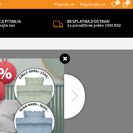
0
0
Prijavite se
Registrujte se
MOGUĆNOST ISPORUKE ZA 24H!
CA PITANJA
BESPLATNA DOSTAVA!
rajte nas
Za porudžbine preko 1000 RSD