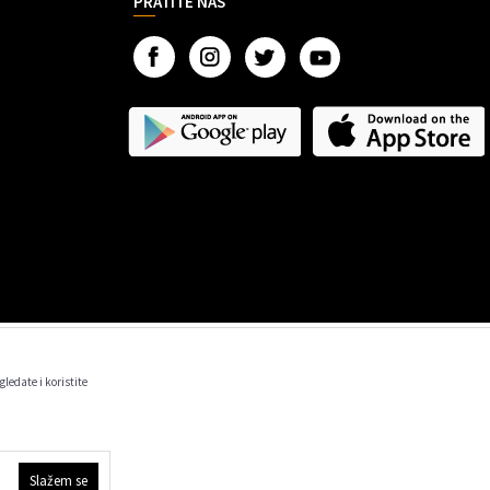
PRATITE NAS
gledate i koristite
 informacije kompletne i bez grešaka.
m trenutku.
Slažem se