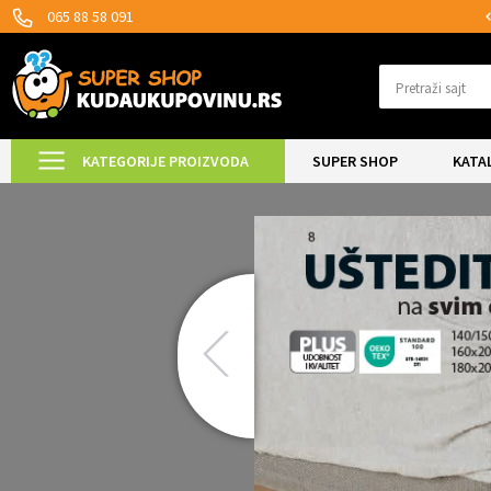
SIGURNO PLAĆANJE PLATNIM KARTICAMA!
065 88 58 091
Pretraži sajt
KATEGORIJE PROIZVODA
SUPER SHOP
KATA