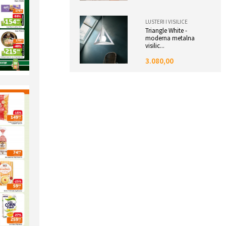
LUSTERI I VISILICE
Triangle White -
moderna metalna
visilic...
3.080,00