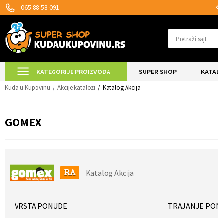
SIGURNO PLAĆANJE PLATNIM KARTICAMA!
065 88 58 091
Pretraži sajt
KATEGORIJE PROIZVODA
SUPER SHOP
KATA
Kuda u Kupovinu
Akcije katalozi
Katalog Akcija
GOMEX
Katalog Akcija
VRSTA PONUDE
TRAJANJE PO