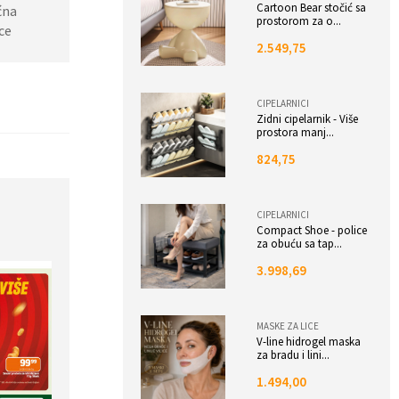
Cartoon Bear stočić sa
ćna
prostorom za o...
ce
2.549,75
CIPELARNICI
Zidni cipelarnik - Više
prostora manj...
824,75
CIPELARNICI
Compact Shoe - police
za obuću sa tap...
3.998,69
MASKE ZA LICE
V-line hidrogel maska
za bradu i lini...
1.494,00