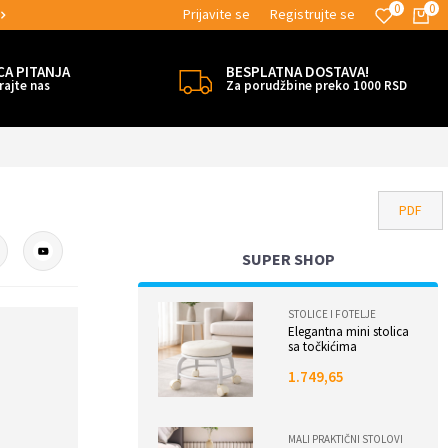
0
0
Prijavite se
Registrujte se
MOGUĆNOST ISPORUKE ZA 24H!
CA PITANJA
BESPLATNA DOSTAVA!
rajte nas
Za porudžbine preko 1000 RSD
PDF
SUPER SHOP
STOLICE I FOTELJE
Elegantna mini stolica
sa točkićima
1.749,65
MALI PRAKTIČNI STOLOVI