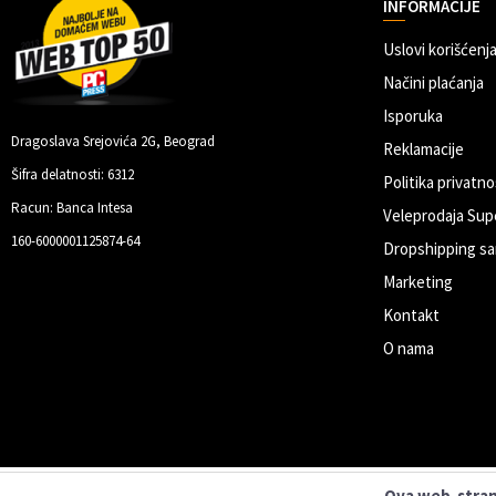
INFORMACIJE
Uslovi korišćenja
Načini plaćanja
Isporuka
Dragoslava Srejovića 2G, Beograd
Reklamacije
Šifra delatnosti: 6312
Politika privatno
Racun: Banca Intesa
Veleprodaja Sup
160-6000001125874-64
Dropshipping sa
Marketing
Kontakt
O nama
Ova web-strani