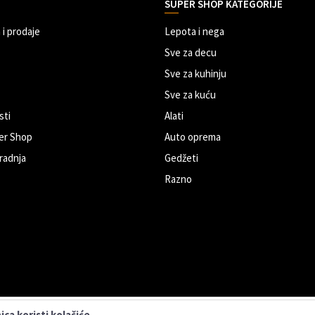
SUPER SHOP KATEGORIJE
 i prodaje
Lepota i nega
Sve za decu
Sve za kuhinju
Sve za kuću
sti
Alati
er Shop
Auto oprema
radnja
Gedžeti
Razno
ca koristi kolačiće