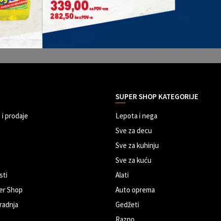
SUPER SHOP KATEGORIJE
 i prodaje
Lepota i nega
Sve za decu
Sve za kuhinju
Sve za kuću
sti
Alati
er Shop
Auto oprema
radnja
Gedžeti
Razno