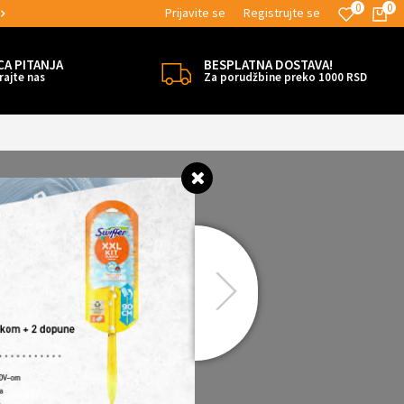
0
0
Prijavite se
Registrujte se
ATNE ISPORUKE!
MOGUĆNOST ISPORUK
CA PITANJA
BESPLATNA DOSTAVA!
rajte nas
Za porudžbine preko 1000 RSD