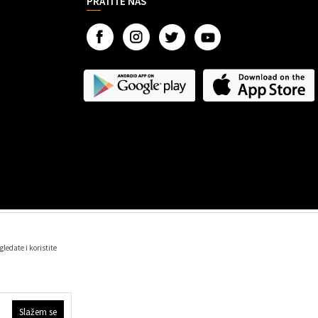
PRATITE NAS
gledate i koristite
 informacije kompletne i bez grešaka.
m trenutku.
Slažem se