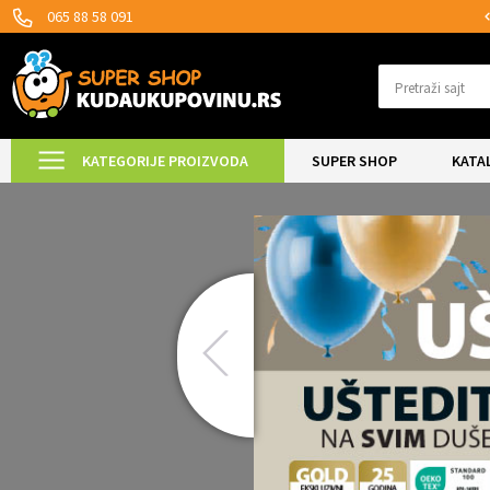
MOGUĆNOST ISPORUKE ZA 24H!
065 88 58 091
Pretraži sajt
KATEGORIJE PROIZVODA
SUPER SHOP
KATA