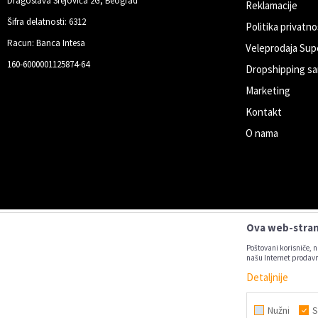
Dragoslava Srejovića 2G, Beograd
Reklamacije
Šifra delatnosti: 6312
Politika privatno
Racun: Banca Intesa
Veleprodaja Sup
160-6000001125874-64
Dropshipping sa
Marketing
Kontakt
O nama
Ova web-strani
Poštovani korisniče, n
našu Internet prodavn
Detaljnije
Nastojimo da budemo što precizniji u
Svi artikl
Nužni
S