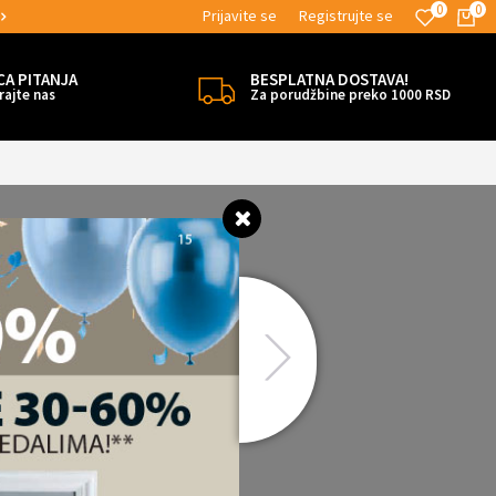
0
0
Prijavite se
Registrujte se
MOGUĆNOST BESPLATNE ISPORUKE!
CA PITANJA
BESPLATNA DOSTAVA!
rajte nas
Za porudžbine preko 1000 RSD