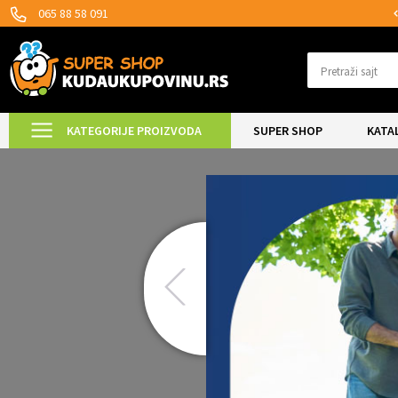
SIGURNO PLAĆANJE PLATNIM KARTICAMA!
065 88 58 091
Pretraži sajt
KATEGORIJE PROIZVODA
SUPER SHOP
KATA