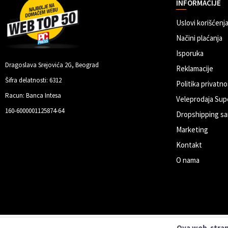
INFORMACIJE
Uslovi korišćenja
Načini plaćanja
Isporuka
Dragoslava Srejovića 2G, Beograd
Reklamacije
Šifra delatnosti: 6312
Politika privatno
Racun: Banca Intesa
Veleprodaja Sup
160-6000001125874-64
Dropshipping sa
Marketing
Kontakt
O nama
Ova web-strani