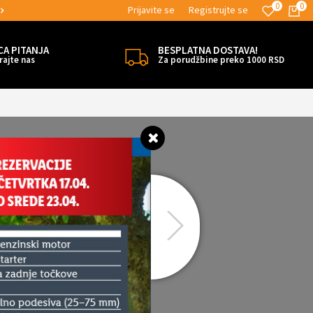
0
0
Prijavite se
Registrujte se
MOGUĆNOST ISPORUKE ZA 24H!
CA PITANJA
BESPLATNA DOSTAVA!
rajte nas
Za porudžbine preko 1000 RSD