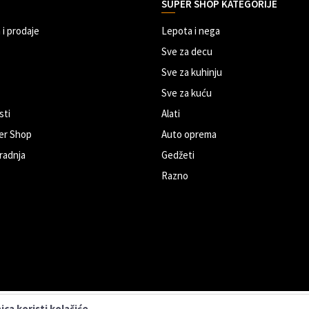
SUPER SHOP KATEGORIJE
 i prodaje
Lepota i nega
Sve za decu
Sve za kuhinju
Sve za kuću
sti
Alati
er Shop
Auto oprema
radnja
Gedžeti
Razno
ca koristi kolačiće