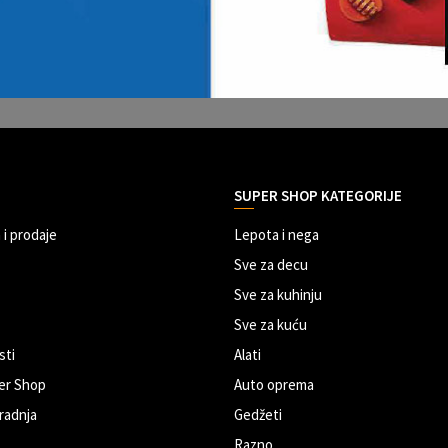
SUPER SHOP KATEGORIJE
 i prodaje
Lepota i nega
Sve za decu
Sve za kuhinju
Sve za kuću
sti
Alati
er Shop
Auto oprema
radnja
Gedžeti
Razno