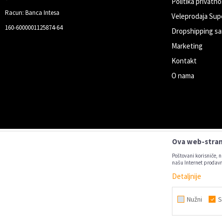
Politika privatno
Racun: Banca Intesa
Veleprodaja Sup
160-6000001125874-64
Dropshipping sa
Marketing
Kontakt
O nama
Ova web-strani
Poštovani korisniče, n
našu Internet prodavn
Detaljnije
Nastojimo da budemo što precizniji u
Svi artikl
Nužni
S
10.04.2025. do 23.04.2025.
Vikend akcija
Hrana i pi