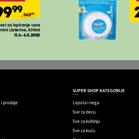
SUPER SHOP KATEGORIJE
 i prodaje
Lepota i nega
Sve za decu
Sve za kuhinju
Sve za kuću