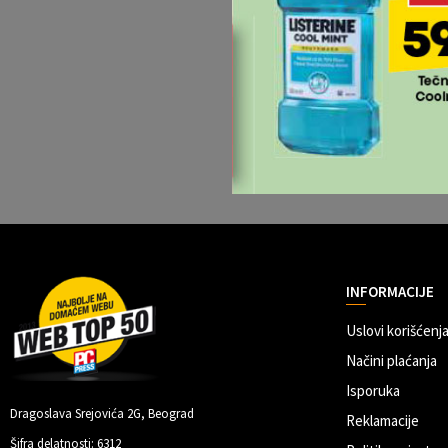
INFORMACIJE
Uslovi korišćenja
Načini plaćanja
Isporuka
Dragoslava Srejovića 2G, Beograd
Reklamacije
Šifra delatnosti: 6312