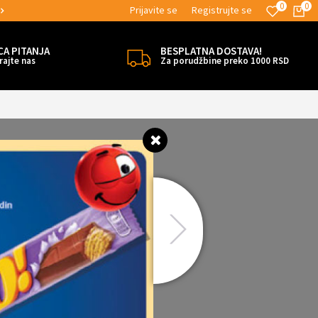
0
0
Prijavite se
Registrujte se
MOGUĆNOST ISPORUKE ZA 24H!
CA PITANJA
BESPLATNA DOSTAVA!
rajte nas
Za porudžbine preko 1000 RSD