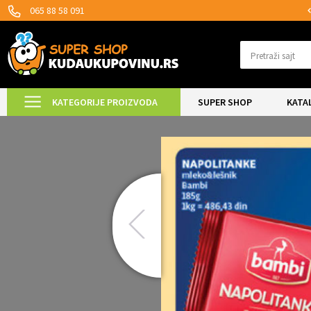
SIGURNO PLAĆANJE PLATNIM KARTICAMA!
065 88 58 091
Pretraži sajt
KATEGORIJE PROIZVODA
SUPER SHOP
KATA