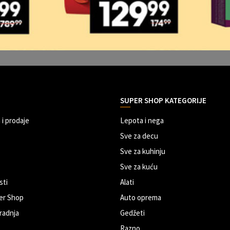
SUPER SHOP KATEGORIJE
 i prodaje
Lepota i nega
Sve za decu
Sve za kuhinju
Sve za kuću
sti
Alati
er Shop
Auto oprema
radnja
Gedžeti
Razno