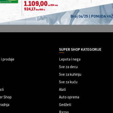
SUPER SHOP KATEGORIJE
 i prodaje
Lepota i nega
Sve za decu
Sve za kuhinju
Sve za kuću
sti
Alati
er Shop
Auto oprema
radnja
Gedžeti
Razno