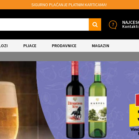
MOGUĆNOST BESPLATNE ISPORUKE!
NAJCES
Kontakti
LOZI
PIJACE
PRODAVNICE
MAGAZIN