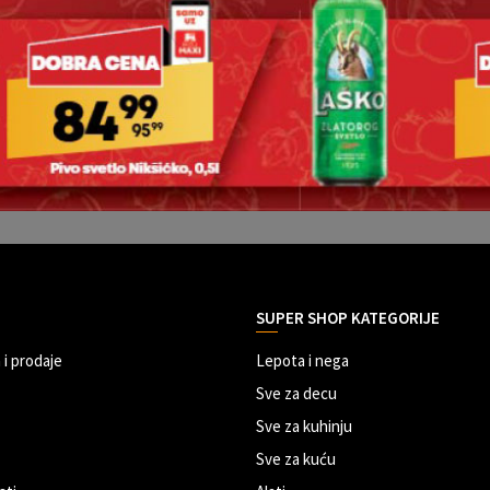
SUPER SHOP KATEGORIJE
 i prodaje
Lepota i nega
Sve za decu
Sve za kuhinju
Sve za kuću