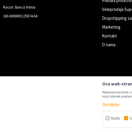
Politika privatno
Racun: Banca Intesa
Veleprodaja Sup
160-6000001125874-64
Dropshipping sa
Marketing
Kontakt
O nama
Ova web-strani
Poštovani korisniče, n
našu Internet prodavn
Detaljnije
Nastojimo da budemo što precizniji u
Svi artikl
Nužni
S
Alati i mašine
Nazad
na katalog