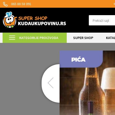
SIGURNO PLAĆANJE PLATNIM KARTICAMA!
065 88 58 091
Pretraži sajt
KATEGORIJE PROIZVODA
SUPER SHOP
KATA