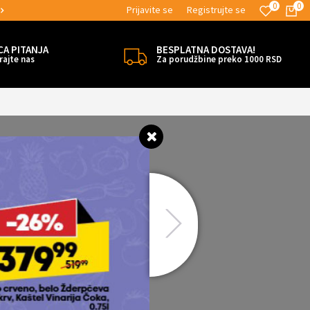
0
0
Prijavite se
Registrujte se
MOGUĆNOST ISPORUKE ZA 24H!
CA PITANJA
BESPLATNA DOSTAVA!
rajte nas
Za porudžbine preko 1000 RSD