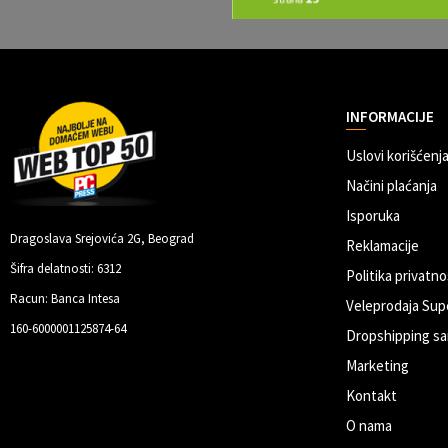
INFORMACIJE
Uslovi korišćenja
Načini plaćanja
Isporuka
Dragoslava Srejovića 2G, Beograd
Reklamacije
Šifra delatnosti: 6312
Politika privatno
Racun: Banca Intesa
Veleprodaja Sup
160-6000001125874-64
Dropshipping sa
Marketing
Kontakt
O nama