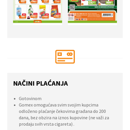
NAČINI PLAĆANJA
Gotovinom
Gomex omogućava svim svojim kupcima
odloženo plaćanje čekovima građana do 200
dana, bez obzira na iznos kupovine (ne važi za
prodaju svih vrsta cigareta) .