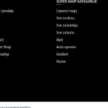
SUPER SHOP KATEGORIJE
 i prodaje
Lepota i nega
Sve za decu
Sve za kuhinju
Sve za kuću
sti
Alati
er Shop
Auto oprema
radnja
Gedžeti
Razno
ca koristi kolačiće