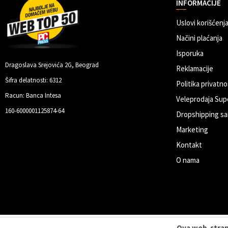
INFORMACIJE
Uslovi korišćenja
Načini plaćanja
Isporuka
Dragoslava Srejovića 2G, Beograd
Reklamacije
Šifra delatnosti: 6312
Politika privatno
Racun: Banca Intesa
Veleprodaja Sup
160-6000001125874-64
Dropshipping sa
Marketing
Kontakt
O nama
Ova web-strani