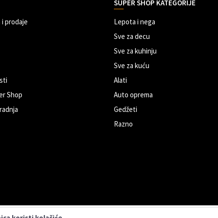
SUPER SHOP KATEGORIJE
 i prodaje
Lepota i nega
Sve za decu
Sve za kuhinju
Sve za kuću
sti
Alati
er Shop
Auto oprema
radnja
Gedžeti
Razno
ca koristi kolačiće