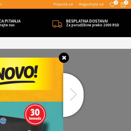
0
0
Prijavite se
Registrujte se
MOGUĆNOST ISPORUKE ZA 24H!
CA PITANJA
BESPLATNA DOSTAVA!
rajte nas
Za porudžbine preko 1000 RSD