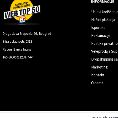
INFORMACIJE
Uslovi korišćenja
Načini plaćanja
Isporuka
Dragoslava Srejovića 2G, Beograd
Reklamacije
Šifra delatnosti: 6312
Politika privatno
Racun: Banca Intesa
Veleprodaja Sup
160-6000001125874-64
Dropshipping sa
Marketing
Kontakt
O nama
Ova web-strani