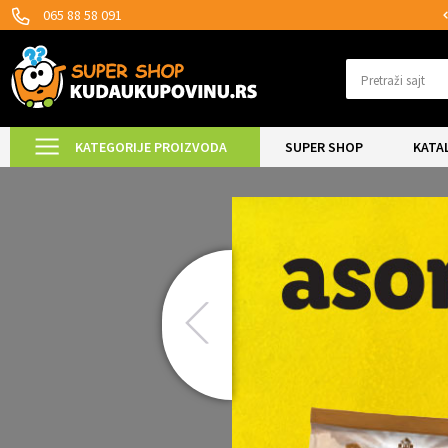
SIGURNO PLAĆANJE PLATNIM KARTICAMA!
065 88 58 091
Pretraži sajt
KATEGORIJE PROIZVODA
SUPER SHOP
KATA