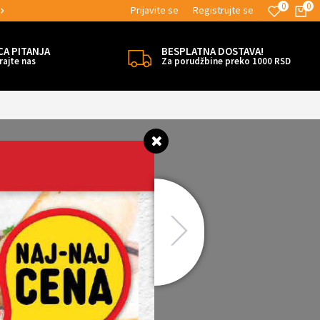
0
0
Prijavite se
Registrujte se
MOGUĆNOST ISPORUKE ZA 24H!
CA PITANJA
BESPLATNA DOSTAVA!
rajte nas
Za porudžbine preko 1000 RSD