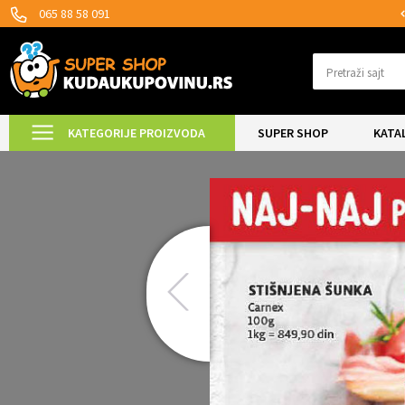
SIGURNO PLAĆANJE PLATNIM KARTICAMA!
065 88 58 091
Pretraži sajt
KATEGORIJE PROIZVODA
SUPER SHOP
KATA