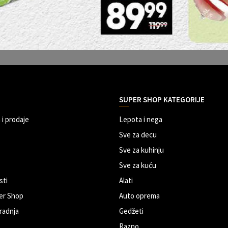
SUPER SHOP KATEGORIJE
 i prodaje
Lepota i nega
Sve za decu
Sve za kuhinju
Sve za kuću
sti
Alati
er Shop
Auto oprema
radnja
Gedžeti
Razno