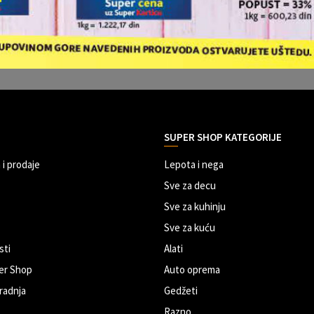
SUPER SHOP KATEGORIJE
 i prodaje
Lepota i nega
Sve za decu
Sve za kuhinju
Sve za kuću
sti
Alati
er Shop
Auto oprema
radnja
Gedžeti
Razno