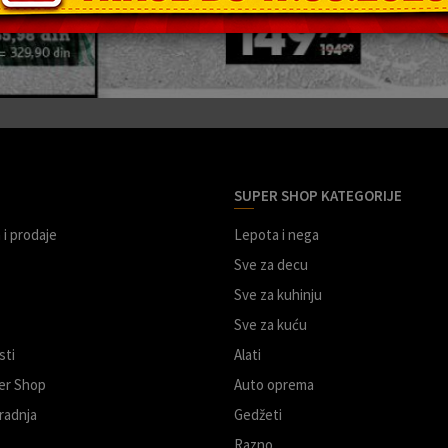
SUPER SHOP KATEGORIJE
 i prodaje
Lepota i nega
Sve za decu
Sve za kuhinju
Sve za kuću
sti
Alati
er Shop
Auto oprema
radnja
Gedžeti
Razno