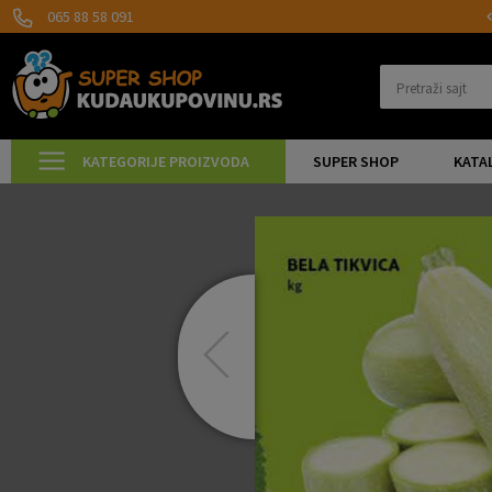
MOGUĆNOST ISPORUKE ZA 24H!
065 88 58 091
Pretraži sajt
KATEGORIJE PROIZVODA
SUPER SHOP
KATA