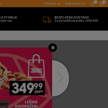
0
0
Prijavite se
Registrujte se
MOGUĆNOST BESPLATNE ISPORUKE!
CA PITANJA
BESPLATNA DOSTAVA!
rajte nas
Za porudžbine preko 1000 RSD