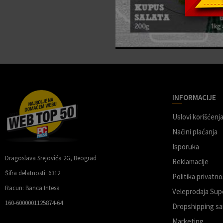
INFORMACIJE
Uslovi korišćenja
Načini plaćanja
Isporuka
Dragoslava Srejovića 2G, Beograd
Reklamacije
Šifra delatnosti: 6312
Politika privatno
Racun: Banca Intesa
Veleprodaja Sup
160-6000001125874-64
Dropshipping sa
Marketing