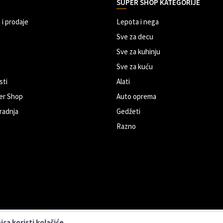
SUPER SHOP KATEGORIJE
 i prodaje
Lepota i nega
Sve za decu
Sve za kuhinju
Sve za kuću
sti
Alati
er Shop
Auto oprema
radnja
Gedžeti
Razno
ca koristi kolačiće