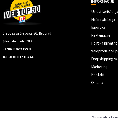
INFORMACIJE
Uslovi korišćenja
Načini plaćanja
Isporuka
Dragoslava Srejovića 2G, Beograd
Reklamacije
Šifra delatnosti: 6312
Politika privatno
Racun: Banca Intesa
Veleprodaja Sup
160-6000001125874-64
Dropshipping sa
Marketing
Kontakt
O nama
Ova web-strani