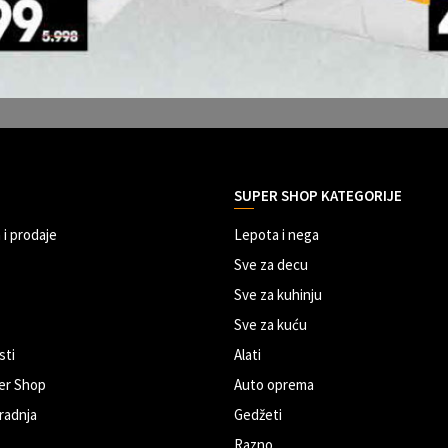
SUPER SHOP KATEGORIJE
 i prodaje
Lepota i nega
Sve za decu
Sve za kuhinju
Sve za kuću
sti
Alati
er Shop
Auto oprema
radnja
Gedžeti
Razno