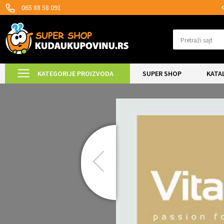
SIGURNO PLAĆANJE PLATNIM KARTICAMA!
065 88 58 091
Pretraži sajt
KATEGORIJE PROIZVODA
SUPER SHOP
KATA