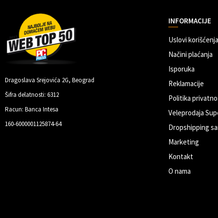
INFORMACIJE
Uslovi korišćenja
Načini plaćanja
Isporuka
Dragoslava Srejovića 2G, Beograd
Reklamacije
Šifra delatnosti: 6312
Politika privatno
Racun: Banca Intesa
Veleprodaja Sup
160-6000001125874-64
Dropshipping sa
Marketing
Kontakt
O nama