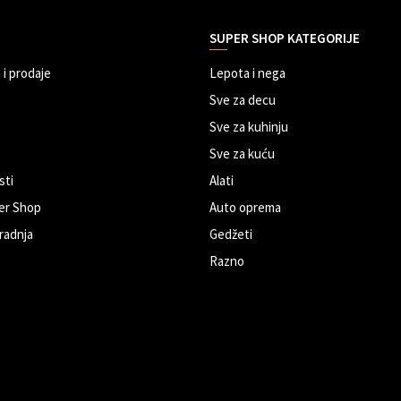
SUPER SHOP KATEGORIJE
 i prodaje
Lepota i nega
Sve za decu
Sve za kuhinju
Sve za kuću
sti
Alati
er Shop
Auto oprema
radnja
Gedžeti
Razno