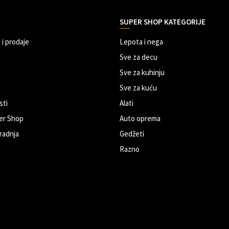
SUPER SHOP KATEGORIJE
 i prodaje
Lepota i nega
Sve za decu
Sve za kuhinju
Sve za kuću
sti
Alati
er Shop
Auto oprema
radnja
Gedžeti
Razno