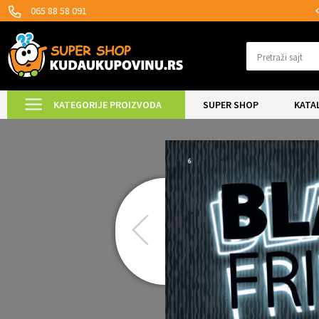
MOGUĆNOST ISPORUKE ZA 24H!
065 88 58 091
Pretraži sajt
KATEGORIJE PROIZVODA
SUPER SHOP
KATA