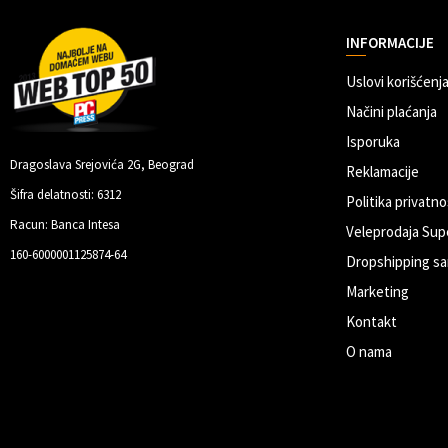
INFORMACIJE
Uslovi korišćenja
Načini plaćanja
Isporuka
Dragoslava Srejovića 2G, Beograd
Reklamacije
Šifra delatnosti: 6312
Politika privatno
Racun: Banca Intesa
Veleprodaja Sup
160-6000001125874-64
Dropshipping sa
Marketing
Kontakt
O nama