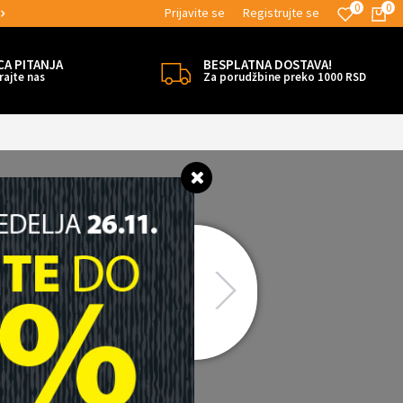
0
0
Prijavite se
Registrujte se
MOGUĆNOST BESPLATNE ISPORUKE!
CA PITANJA
BESPLATNA DOSTAVA!
rajte nas
Za porudžbine preko 1000 RSD