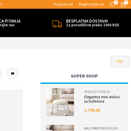
0
0
Prijavite se
Registrujte se
MOGUĆNOST ISPORUKE ZA 24H!
CA PITANJA
BESPLATNA DOSTAVA!
rajte nas
Za porudžbine preko 1000 RSD
PDF
SUPER SHOP
STOLICE I FOTELJE
Elegantna mini stolica
sa točkićima
1.749,65
MALI PRAKTIČNI STOLOVI