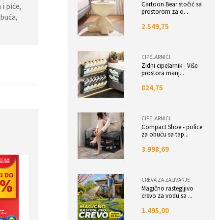
Cartoon Bear stočić sa
i piće,
prostorom za o...
Obuća,
2.549,75
CIPELARNICI
Zidni cipelarnik - Više
prostora manj...
824,75
CIPELARNICI
Compact Shoe - police
za obuću sa tap...
3.998,69
CREVA ZA ZALIVANJE
Magično rastegljivo
crevo za vodu sa ...
1.495,00