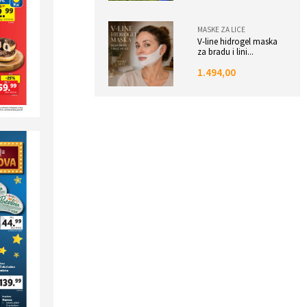
MASKE ZA LICE
V-line hidrogel maska
za bradu i lini...
1.494,00