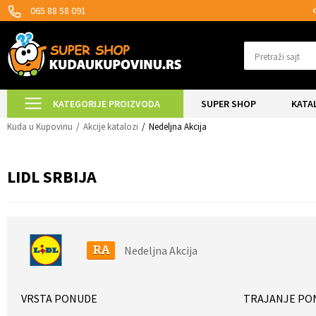
SIGURNO PLAĆANJE PLATNIM KARTICAMA!
065 88 58 091
Pretraži sajt
KATEGORIJE PROIZVODA
SUPER SHOP
KATA
Kuda u Kupovinu
Akcije katalozi
Nedeljna Akcija
LIDL SRBIJA
Nedeljna Akcija
VRSTA PONUDE
TRAJANJE PO