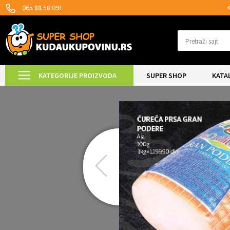
SIGURNO PLAĆANJE PLATNIM KARTICAMA!
065 88 58 091
Pretraži sajt
KATEGORIJE PROIZVODA
SUPER SHOP
KATA