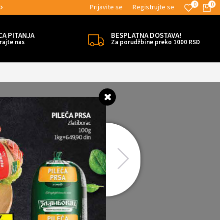
0
0
Prijavite se
Registrujte se
MOGUĆNOST ISPORUKE ZA 24H!
CA PITANJA
BESPLATNA DOSTAVA!
rajte nas
Za porudžbine preko 1000 RSD