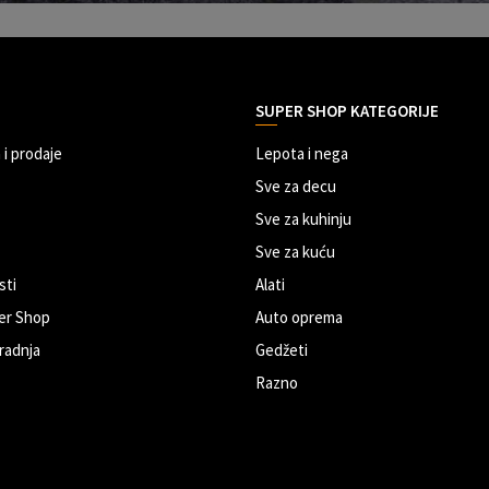
SUPER SHOP KATEGORIJE
 i prodaje
Lepota i nega
Sve za decu
Sve za kuhinju
Sve za kuću
sti
Alati
er Shop
Auto oprema
radnja
Gedžeti
Razno