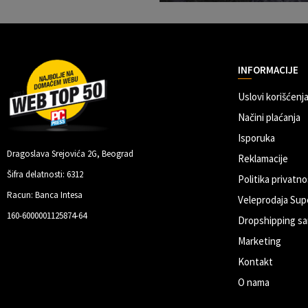
INFORMACIJE
Uslovi korišćenja
Načini plaćanja
Isporuka
Dragoslava Srejovića 2G, Beograd
Reklamacije
Šifra delatnosti: 6312
Politika privatno
Racun: Banca Intesa
Veleprodaja Sup
160-6000001125874-64
Dropshipping sa
Marketing
Kontakt
O nama