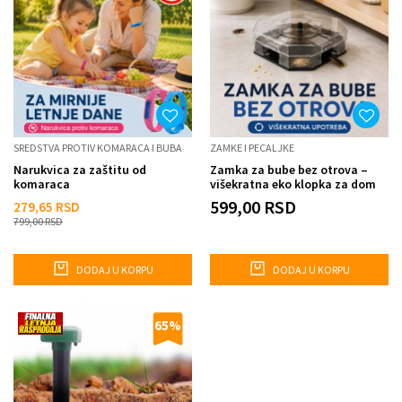
SREDSTVA PROTIV KOMARACA I BUBA
ZAMKE I PECALJKE
Narukvica za zaštitu od
Zamka za bube bez otrova –
komaraca
višekratna eko klopka za dom
599,00
RSD
279,65
RSD
799,00
RSD
DODAJ U KORPU
DODAJ U KORPU
65
%