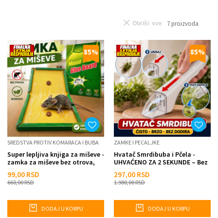
7
proizvoda
Obriši sve
85
%
85
%
SREDSTVA PROTIV KOMARACA I BUBA
ZAMKE I PECALJKE
Super lepljiva knjiga za miševe -
Hvatač Smrdibuba i Pčela -
zamka za miševe bez otrova,
UHVAĆENO ZA 2 SEKUNDE – Bez
brzo i efikasno...
dodirivanja, bez gađen...
99,00
RSD
297,00
RSD
660,00
RSD
1.980,00
RSD
DODAJ U KORPU
DODAJ U KORPU