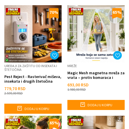
70
%
65
%
UREĐAJI ZA ZAŠTITU OD INSEKATA I
MREŽE
ŠTETOČINA
Magic Mesh magnetna mreža za
Pest Reject - Rasterivač miševa,
vrata – protiv komaraca i
insekata i drugih štetočina
insekata - BELA
693,00
RSD
779,70
RSD
1.980,00
RSD
2.599,00
RSD
DODAJ U KORPU
DODAJ U KORPU
65
%