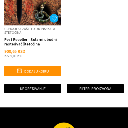
UREĐAJI ZA ZAŠTITU OD INSEKATA I
ŠTETOČINA
Pest Repeller - Solarni ubodni
rasterivač štetočina
909,65
RSD
2.599,00
RSD
DODAJ U KORPU
UPOREĐIVANJE
FILTERI PROIZVODA