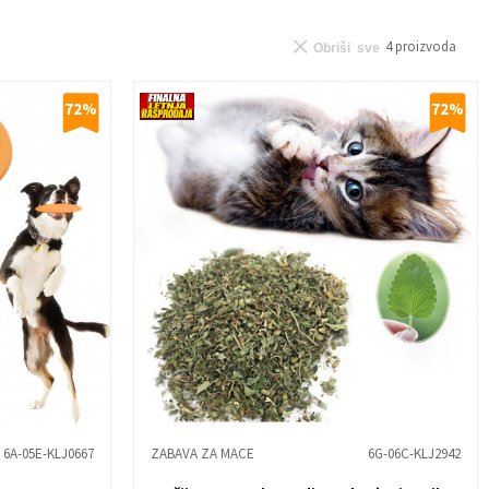
4
proizvoda
Obriši sve
72
%
72
%
6A-05E-KLJ0667
ZABAVA ZA MACE
6G-06C-KLJ2942