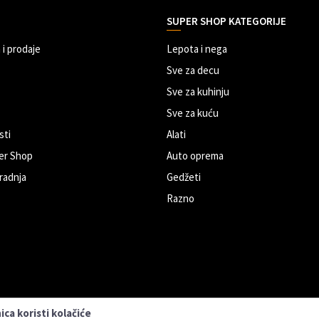
SUPER SHOP KATEGORIJE
 i prodaje
Lepota i nega
Sve za decu
Sve za kuhinju
Sve za kuću
sti
Alati
er Shop
Auto oprema
radnja
Gedžeti
Razno
ca koristi kolačiće