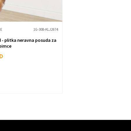
CE
1G-30B-KLJ2674
 - plitka neravna posuda za
ubimce
D