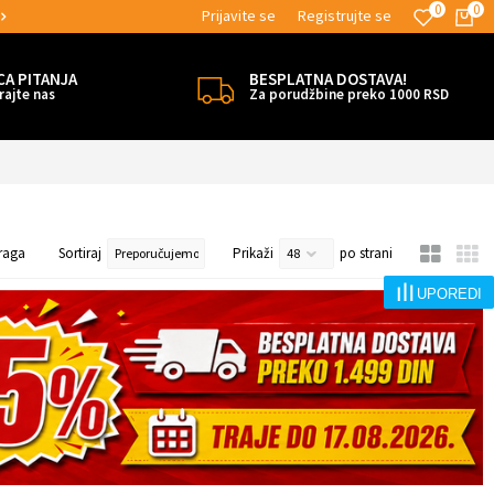
0
0
Prijavite se
Registrujte se
MOGUĆNOST BESPLATNE ISPORUKE!
CA PITANJA
BESPLATNA DOSTAVA!
rajte nas
Za porudžbine preko 1000 RSD
raga
Sortiraj
Prikaži
po strani
UPOREDI