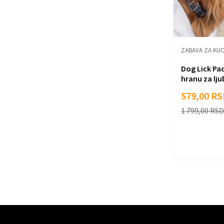
ZABAVA ZA KU
Dog Lick Pad
hranu za lj
579,00
RS
1.799,00
RSD