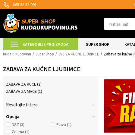
MOGUĆNOST ISPORUKE ZA 24H!
065 88 58 091
Pretraži sajt
KATEGORIJE PROIZVODA
SUPER SHOP
KATA
Kuda u Kupovinu
Super Shop
SVE ZA KUĆNE LJUBIMCE
Zabava za kućne l
ZABAVA ZA KUĆNE LJUBIMCE
ZABAVA ZA KUCE
(2)
ZABAVA ZA MACE
(1)
Resetujte filtere
Opcija
NSZ
(3)
Plava
(1)
Zelena
(1)