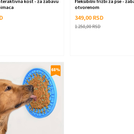
nteraktivna kost - za zabavu
Fleksibilni frizbi za pse - za
ubimaca
otvorenom
D
349,00
RSD
1.250,00
RSD
68
%