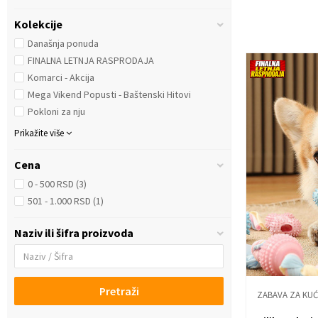
Kolekcije
Današnja ponuda
FINALNA LETNJA RASPRODAJA
Komarci - Akcija
Mega Vikend Popusti - Baštenski Hitovi
Pokloni za nju
Prikažite više
Cena
0 - 500 RSD (3)
501 - 1.000 RSD (1)
Naziv ili šifra proizvoda
Pretraži
ZABAVA ZA KUĆ