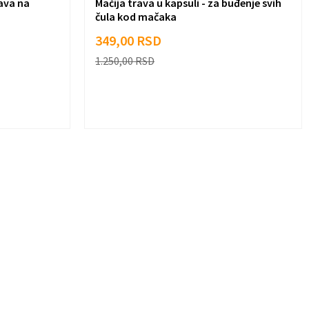
bava na
Mačija trava u kapsuli - za buđenje svih
čula kod mačaka
349,00
RSD
1.250,00
RSD