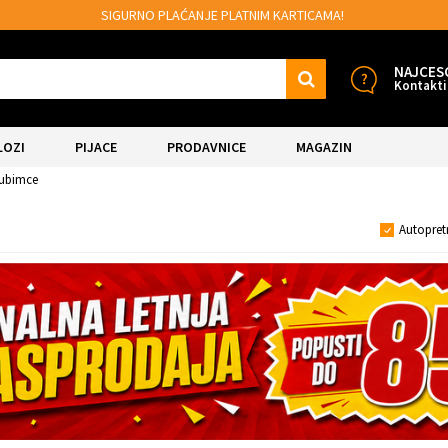
SIGURNO PLAĆANJE PLATNIM KARTICAMA!
NAJCES
Kontakti
LOZI
PIJACE
PRODAVNICE
MAGAZIN
jubimce
Autopret