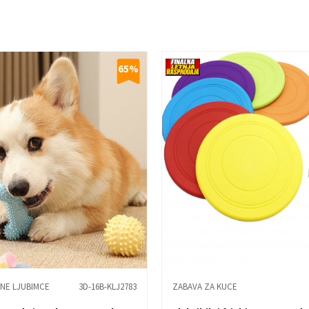
65
%
NE LJUBIMCE
3D-16B-KLJ2783
ZABAVA ZA KUCE