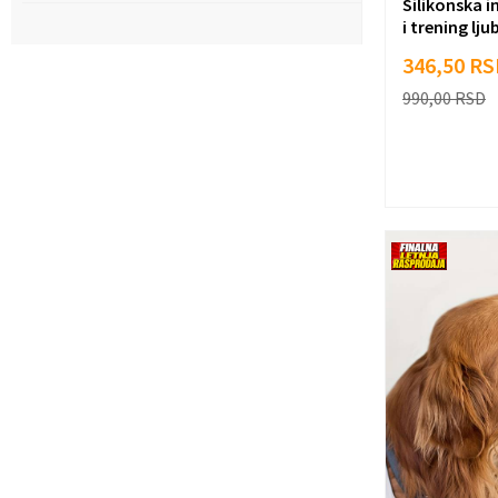
Silikonska i
i trening lj
346,50
RS
990,00
RSD