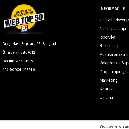
INFORMACIJE
Uslovi korišćenja
Načini plaćanja
Isporuka
Dragoslava Srejovića 2G, Beograd
Reklamacije
Šifra delatnosti: 6312
Politika privatno
Racun: Banca Intesa
Veleprodaja Sup
160-6000001125874-64
Dropshipping sa
Marketing
Kontakt
O nama
Ova web-strani