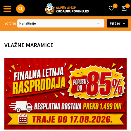
0
0
Filteri
Sortiraj
VLAŽNE MARAMICE