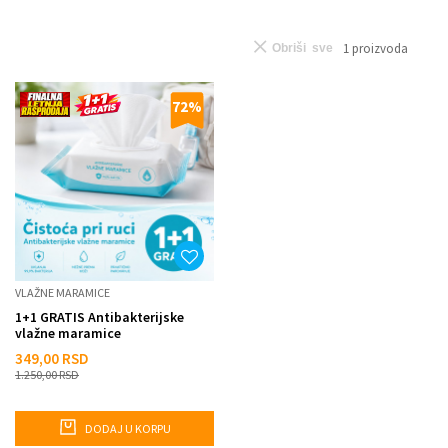
1
proizvoda
Obriši sve
72
%
VLAŽNE MARAMICE
1+1 GRATIS Antibakterijske
vlažne maramice
349,00
RSD
1.250,00
RSD
DODAJ U KORPU