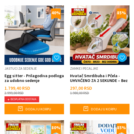
40
%
85
%
JASTUCI ZA SEDENJE
ZAMKE I PECALJKE
Egg sitter - Prilagodiva podloga
Hvatač Smrdibuba i Pčela -
za udobno sedenje
UHVAĆENO ZA 2 SEKUNDE – Bez
dodirivanja, bez gađen...
1.799,40
RSD
297,00
RSD
2.999,00
RSD
1.980,00
RSD
BESPLATNA DOSTAVA
DODAJ U KORPU
DODAJ U KORPU
80
%
85
%