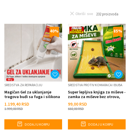
232
proizvoda
Obriši sve
40
%
85
%
SREDSTVA ZA REPARACIJU
SREDSTVA PROTIV KOMARACA I BUBA
Magičan Gel za uklanjanje
Super lepljiva knjiga za miševe -
tragova buđi sa fuga i silikona
zamka za miševe bez otrova,
brzo i efikasno...
1.199,40
RSD
99,00
RSD
1.999,00
RSD
660,00
RSD
DODAJ U KORPU
DODAJ U KORPU