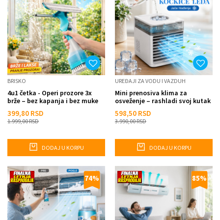
BRISKO
UREĐAJI ZA VODU I VAZDUH
4u1 četka - Operi prozore 3x
Mini prenosiva klima za
brže – bez kapanja i bez muke
osveženje – rashladi svoj kutak
za par trenutaka
399,80
RSD
598,50
RSD
1.999,00
RSD
3.990,00
RSD
DODAJ U KORPU
DODAJ U KORPU
74
%
85
%