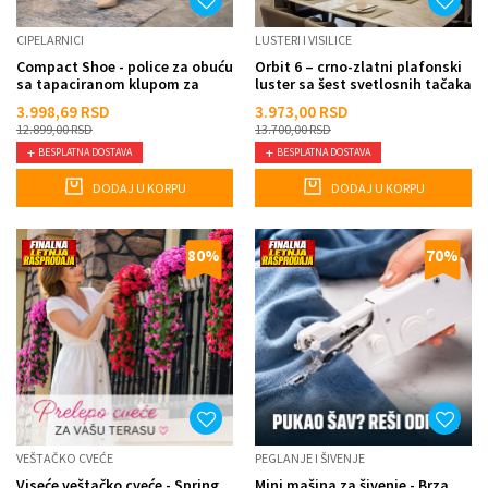
CIPELARNICI
LUSTERI I VISILICE
Compact Shoe - police za obuću
Orbit 6 – crno-zlatni plafonski
sa tapaciranom klupom za
luster sa šest svetlosnih tačaka
sedenje
3.998,69
RSD
3.973,00
RSD
12.899,00
RSD
13.700,00
RSD
BESPLATNA DOSTAVA
BESPLATNA DOSTAVA
DODAJ U KORPU
DODAJ U KORPU
80
%
70
%
VEŠTAČKO CVEĆE
PEGLANJE I ŠIVENJE
Viseće veštačko cveće - Spring
Mini mašina za šivenje - Brza