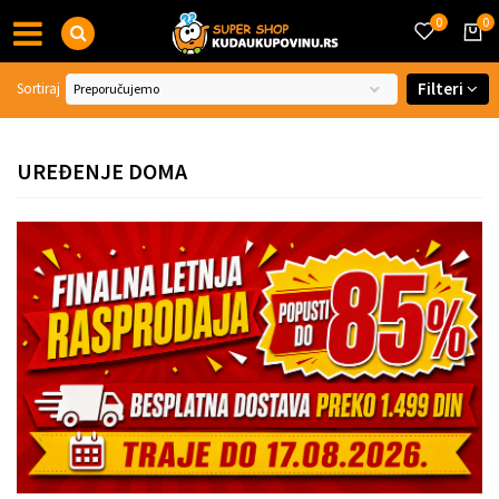
0
0
Filteri
Sortiraj
UREĐENJE DOMA