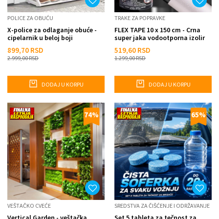
POLICE ZA OBUĆU
TRAKE ZA POPRAVKE
X-police za odlaganje obuće -
FLEX TAPE 10 x 150 cm - Crna
cipelarnik u beloj boji
super jaka vodootporna izolir
traka za sve vrste po...
899,70
RSD
519,60
RSD
2.999,00
RSD
1.299,00
RSD
DODAJ U KORPU
DODAJ U KORPU
74
%
65
%
VEŠTAČKO CVEĆE
SREDSTVA ZA ČIŠĆENJE I ODRŽAVANJE
Vertical Garden - veštačka
Set 5 tableta za tečnost za