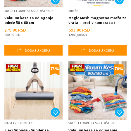
VREĆE I TORBE ZA SKLADIŠTENJE
MREŽE
Vakuum kesa za odlaganje
Magic Mesh magnetna mreža za
odeće 50 x 60 cm
vrata – protiv komaraca i
insekata - BELA
279,00
RSD
693,00
RSD
950,00
RSD
1.980,00
RSD
DODAJ U KORPU
DODAJ U KORPU
73
%
70
%
NASTAVCI I DODACI
VREĆE I TORBE ZA SKLADIŠTENJE
Flexi Sponge - Sunđer za
Vakuum kesa za odlaganje