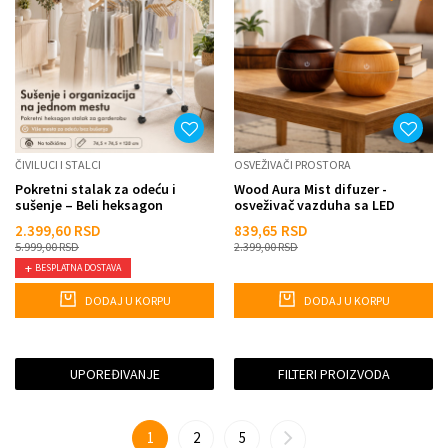
ČIVILUCI I STALCI
OSVEŽIVAČI PROSTORA
Pokretni stalak za odeću i
Wood Aura Mist difuzer -
sušenje – Beli heksagon
osveživač vazduha sa LED
organizer na točkićima
svetlom
2.399,60
RSD
839,65
RSD
5.999,00
RSD
2.399,00
RSD
BESPLATNA DOSTAVA
DODAJ U KORPU
DODAJ U KORPU
UPOREĐIVANJE
FILTERI PROIZVODA
1
2
5