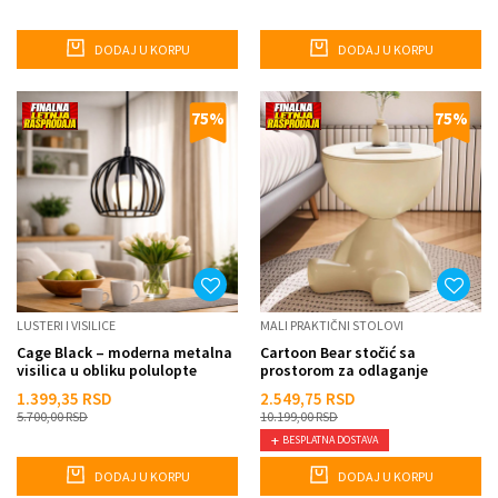
DODAJ U KORPU
DODAJ U KORPU
75
%
75
%
LUSTERI I VISILICE
MALI PRAKTIČNI STOLOVI
Cage Black – moderna metalna
Cartoon Bear stočić sa
visilica u obliku polulopte
prostorom za odlaganje
1.399,35
RSD
2.549,75
RSD
5.700,00
RSD
10.199,00
RSD
BESPLATNA DOSTAVA
DODAJ U KORPU
DODAJ U KORPU