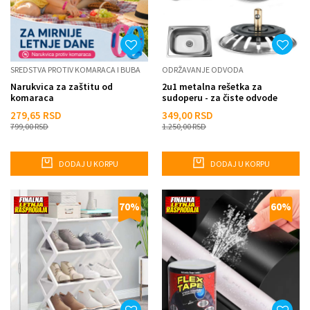
SREDSTVA PROTIV KOMARACA I BUBA
ODRŽAVANJE ODVODA
Narukvica za zaštitu od
2u1 metalna rešetka za
komaraca
sudoperu - za čiste odvode
279,65
RSD
349,00
RSD
799,00
RSD
1.250,00
RSD
DODAJ U KORPU
DODAJ U KORPU
70
%
60
%