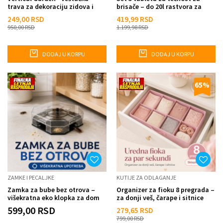
trava za dekoraciju zidova i
brisače – do 20l rastvora za
ograda
čistu šoferku
249,00
RSD
419,99
RSD
950,00
RSD
1.199,98
RSD
DODAJ U KORPU
DODAJ U KORPU
65
%
ZAMKE I PECALJKE
KUTIJE ZA ODLAGANJE
Zamka za bube bez otrova –
Organizer za fioku 8 pregrada –
višekratna eko klopka za dom
za donji veš, čarape i sitnice
599,00
RSD
279,65
RSD
799,00
RSD