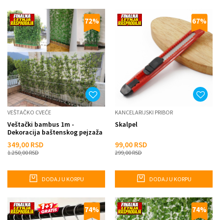
72
%
67
%
VEŠTAČKO CVEĆE
KANCELARIJSKI PRIBOR
Veštački bambus 1m -
Skalpel
Dekoracija baštenskog pejzaža
349,00
RSD
99,00
RSD
1.250,00
RSD
299,00
RSD
DODAJ U KORPU
DODAJ U KORPU
74
%
74
%