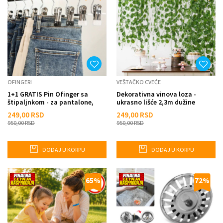
OFINGERI
VEŠTAČKO CVEĆE
1+1 GRATIS Pin Ofinger sa
Dekorativna vinova loza -
štipaljnkom - za pantalone,
ukrasno lišće 2,3m dužine
marame, torbe
249,00
RSD
249,00
RSD
950,00
RSD
950,00
RSD
DODAJ U KORPU
DODAJ U KORPU
65
%
72
%