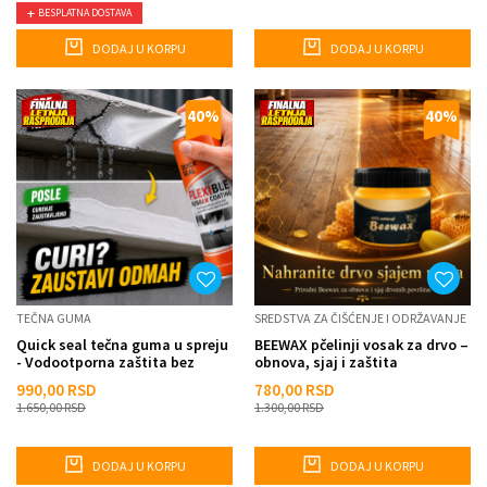
BESPLATNA DOSTAVA
DODAJ U KORPU
DODAJ U KORPU
40
%
40
%
TEČNA GUMA
SREDSTVA ZA ČIŠĆENJE I ODRŽAVANJE
Quick seal tečna guma u spreju
BEEWAX pčelinji vosak za drvo –
- Vodootporna zaštita bez
obnova, sjaj i zaštita
majstora
nameštaja
990,00
RSD
780,00
RSD
1.650,00
RSD
1.300,00
RSD
DODAJ U KORPU
DODAJ U KORPU