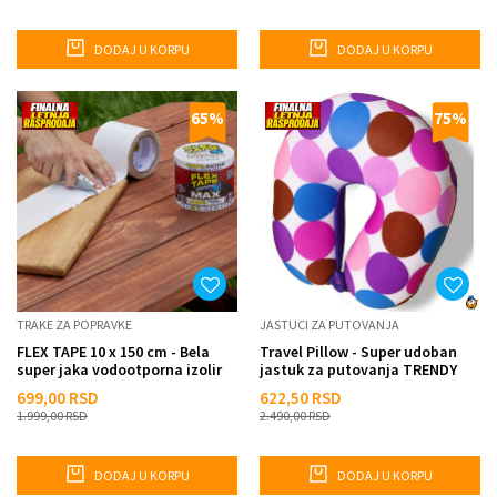
DODAJ U KORPU
DODAJ U KORPU
65
%
75
%
TRAKE ZA POPRAVKE
JASTUCI ZA PUTOVANJA
FLEX TAPE 10 x 150 cm - Bela
Travel Pillow - Super udoban
super jaka vodootporna izolir
jastuk za putovanja TRENDY
traka za sve vrste po...
699,00
RSD
622,50
RSD
1.999,00
RSD
2.490,00
RSD
DODAJ U KORPU
DODAJ U KORPU