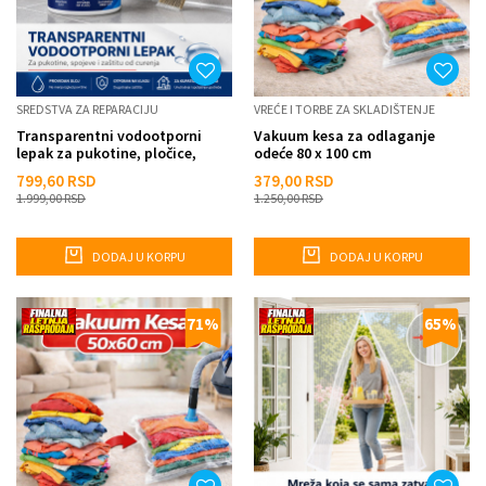
SREDSTVA ZA REPARACIJU
VREĆE I TORBE ZA SKLADIŠTENJE
Transparentni vodootporni
Vakuum kesa za odlaganje
lepak za pukotine, pločice,
odeće 80 x 100 cm
beton, drvo i krov
799,60
RSD
379,00
RSD
1.999,00
RSD
1.250,00
RSD
DODAJ U KORPU
DODAJ U KORPU
71
%
65
%