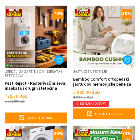
70
%
30
%
UREĐAJI ZA ZAŠTITU OD INSEKATA I
JASTUCI ZA SEDENJE
ŠTETOČINA
Bamboo Comfort ortopedski
Pest Reject - Rasterivač miševa,
jastuk od memorijske pene za
insekata i drugih štetočina
sedenje – podrška za l...
3.499,30
RSD
779,70
RSD
4.999,00
RSD
2.599,00
RSD
BESPLATNA DOSTAVA
DODAJ U KORPU
DODAJ U KORPU
40
%
74
%