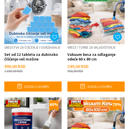
SREDSTVA ZA ČIŠĆENJE I ODRŽAVANJE
VREĆE I TORBE ZA SKLADIŠTENJE
Set od 12 tableta za dubinsko
Vakuum kesa za odlaganje
čišćenje veš mašine
odeće 60 x 80 cm
990,00
RSD
249,00
RSD
1.650,00
RSD
950,00
RSD
DODAJ U KORPU
DODAJ U KORPU
60
%
70
%