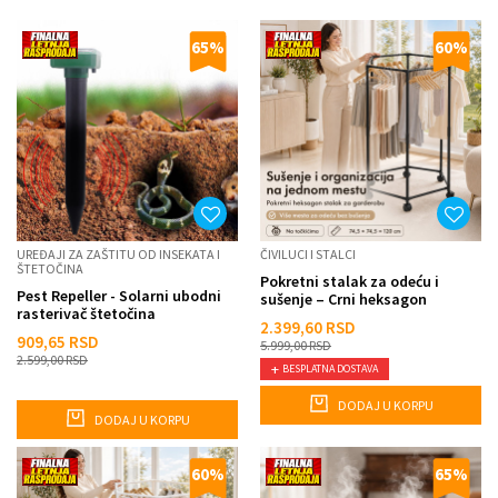
65
%
60
%
UREĐAJI ZA ZAŠTITU OD INSEKATA I
ČIVILUCI I STALCI
ŠTETOČINA
Pokretni stalak za odeću i
Pest Repeller - Solarni ubodni
sušenje – Crni heksagon
rasterivač štetočina
organizer na točkićima
2.399,60
RSD
909,65
RSD
5.999,00
RSD
2.599,00
RSD
BESPLATNA DOSTAVA
DODAJ U KORPU
DODAJ U KORPU
60
%
65
%