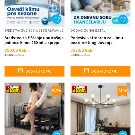
SREDSTVA ZA ČIŠĆENJE I ODRŽAVANJE
DODACI ZA NAMEŠTAJ
Sredstvo za čišćenje unutrašnje
Podesivi vetrobran za klimu –
jedinice klime 260 ml u spreju
bez direktnog duvanja
390,00
RSD
597,00
RSD
1.500,00
RSD
3.980,00
RSD
DODAJ U KORPU
DODAJ U KORPU
69
%
71
%