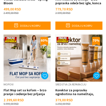
Bloom
popravka odeće bez igle, konca
i nošenja kod kr...
499,00
RSD
779,70
RSD
2.499,00
RSD
2.599,00
RSD
DODAJ U KORPU
DODAJ U KORPU
60
%
70
%
MOPOVI
SREDSTVA ZA REPARACIJU
Flat Mop set sa kofom – brzo
Korektor za popravku
pranje i ceđenje bez prljanja
ogrebotina na nameštaju,
ruku
parketu, vratima i drvetu
2.399,60
RSD
379,00
RSD
5.999,00
RSD
1.250,00
RSD